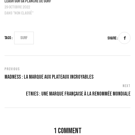
leash sur sa planche de surf
29 octobre 2022
Dans "Non classé"
Tags :
Surf
Share :
Previous
Madness : La Marque Aux Plateaux Incroyables
Next
Etnies : Une Marque Française À La Renommée Mondiale
1 Comment