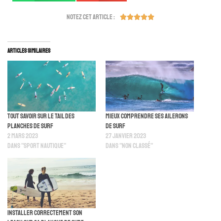
Notez cet article :





Articles similaires
Tout savoir sur le tail des
Mieux comprendre ses ailerons
planches de surf
de surf
2 mars 2023
27 janvier 2023
Dans "Sport Nautique"
Dans "Non classé"
Installer correctement son