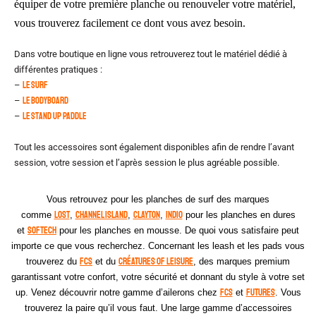
équiper de votre première planche ou renouveler votre matériel,
vous trouverez facilement ce dont vous avez besoin.
Dans votre boutique en ligne vous retrouverez tout le matériel dédié à
différentes pratiques :
–
Le surf
–
Le bodyboard
–
Le Stand Up Paddle
Tout les accessoires sont également disponibles afin de rendre l’avant
session, votre session et l’après session le plus agréable possible.
Vous retrouvez pour les planches de surf des marques
Lost
Channel Island
Clayton
Indio
comme
,
,
,
pour les planches en dures
Softech
et
pour les planches en mousse. De quoi vous satisfaire peut
importe ce que vous recherchez. Concernant les leash et les pads vous
FCS
Créatures of Leisure
trouverez du
et du
, des marques premium
garantissant votre confort, votre sécurité et donnant du style à votre set
FCS
Futures
up.
Venez découvrir notre gamme d’ailerons chez
et
. Vous
trouverez la paire qu’il vous faut. Une large gamme d’accessoires