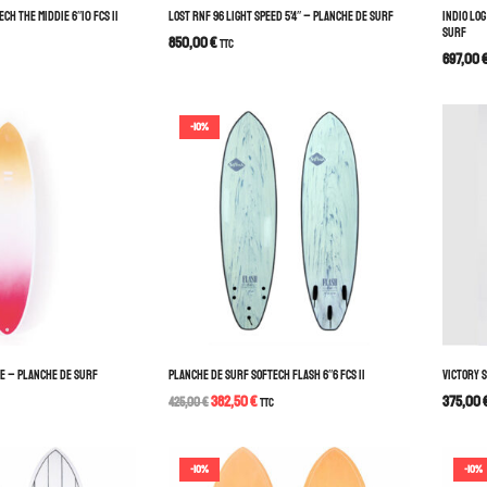
CH THE MIDDIE 6″10 FCS II
LOST RNF 96 LIGHT SPEED 5’4″ – PLANCHE DE SURF
INDIO LO
SURF
850,00
€
TTC
697,00
-10%
ACE – PLANCHE DE SURF
PLANCHE DE SURF SOFTECH FLASH 6″6 FCS II
VICTORY 
382,50
€
375,00
425,00
€
TTC
-10%
-10%