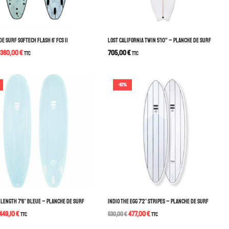
E SURF SOFTECH FLASH 6′ FCS II
LOST CALIFORNIA TWIN 5’10” – PLANCHE DE SURF
360,00
€
705,00
€
TTC
TTC
-10%
D LENGTH 7’6″ BLEUE – PLANCHE DE SURF
INDIO THE EGG 7’2″ STRIPES – PLANCHE DE SURF
449,10
€
477,00
€
TTC
530,00
€
TTC