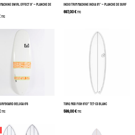
G MACHINE SWIRL EFFECT 9″ – PLANCHE DE
INDIO TRIM MACHINE INDIA 9’1″ – PLANCHE DE SURF
697,00
€
TTC
€
TTC
SURFBOARD BELUGA 6’6
TORQ MOD FISH 6’10” TET-CS BLANC
€
599,00
€
TTC
TTC