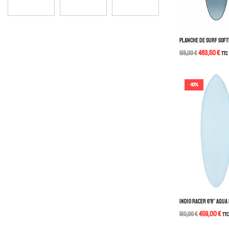
PLANCHE DE SURF SOFTE
463,50
€
515,00
€
TTC
-10%
INDIO RACER 6’8″ AQUA
459,00
€
510,00
€
TTC