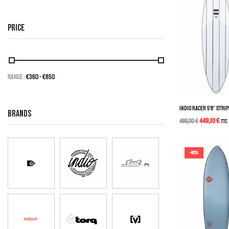
PRICE
Range :
€
360
- €
850
INDIO RACER 5’8″ STRI
BRANDS
449,10
€
499,00
€
TTC
-10%