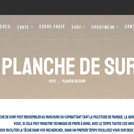
cueil
Cours Skate
Con
Skate
Surf
Sportwear
Planche De Su
Home
Planche De Surf
che de surf peut ressembler au parcours du combattant tant la multitude de marque, la varié
vous, si cela peut paraitre technique de prime à bord, avec le temps toutes ces inf
ous faciliter la tâche dans vos recherches, dans un premier temps focalisez-vous sur deux poi