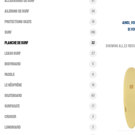
Accessoires de surf
47
Ailerons de surf
34
Protections skate
18
Ainsi, v
Si v
Surf
186
Planche De Surf
22
Showing all 22 resu
Leash surf
27
Bodyboard
5
Paddle
6
Le Néoprène
16
Skateboard
40
Surfskate
17
Cruiser
3
Longboard
2