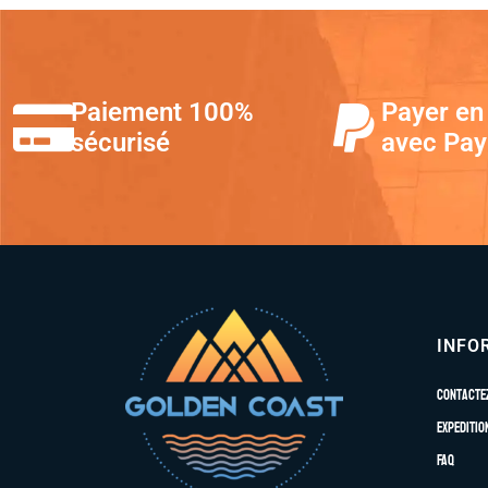
Paiement 100%
Payer en 
sécurisé
avec Pay
INFO
Contacte
Expeditio
FAQ