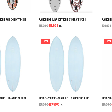
CH BRAINCHILD 7″ FCS II
PLANCHE DE SURF SOFTECH BOMBER 6’4″ FCS II
PLANCHE D
418,50
€
465,00
€
TTC
400,00
€
-10%
-10%
 BLUE – PLANCHE DE SURF
INDIO RACER 6’4″ AQUA BLUE – PLANCHE DE SURF
INDIO MI
427,50
€
475,00
€
TTC
499,00
€