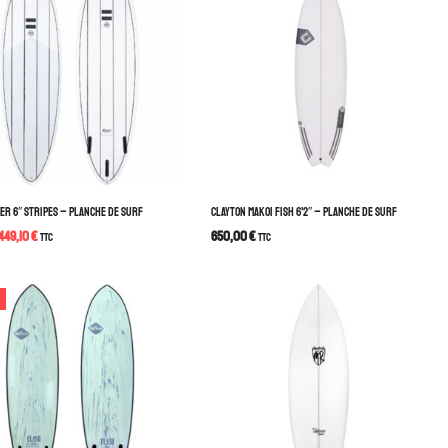
CER 6″ STRIPES – PLANCHE DE SURF
CLAYTON MAKOI FISH 6’2″ – PLANCHE DE SURF
449,10
€
650,00
€
TTC
TTC