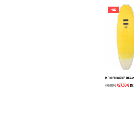
-10%
INDIO PLUS 5’10” BAN
427,50
€
475,00
€
TTC