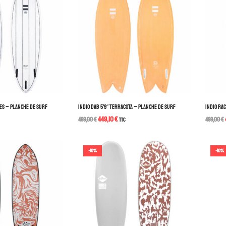
PES – PLANCHE DE SURF
INDIO DAB 5’9″ TERRACOTA – PLANCHE DE SURF
INDIO RA
449,10
€
499,00
€
TTC
499,00
€
-10%
-10%