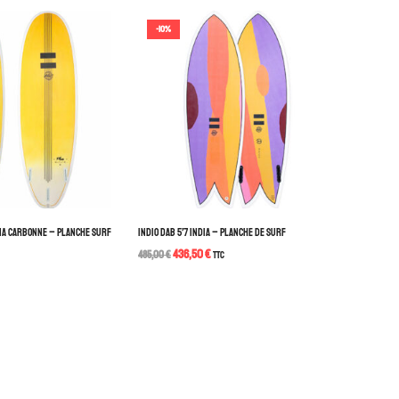
-10%
ANA CARBONNE – PLANCHE SURF
INDIO DAB 5’7 INDIA – PLANCHE DE SURF
436,50
€
485,00
€
TTC