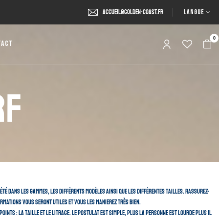
LANGUE
accueil@golden-coast.fr
0
tact
rf
té dans les gammes, les différents modèles ainsi que les différentes tailles. Rassurez-
ormations vous seront utiles et vous les manierez très bien.
nts : la taille et le litrage. Le postulat est simple, plus la personne est lourde plus il