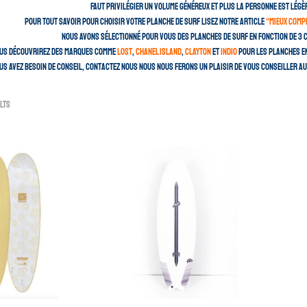
faut privilégier un volume généreux et plus la personne est légèr
Pour tout savoir pour choisir votre planche de surf lisez notre article
“mieux compr
Nous avons sélectionné pour vous des planches de surf en fonction de 3 c
ous découvrirez des marques comme
Lost
,
Chanel Island
,
Clayton
et
Indio
pour les planches en
ous avez besoin de conseil, contactez nous nous nous ferons un plaisir de vous conseiller a
lts