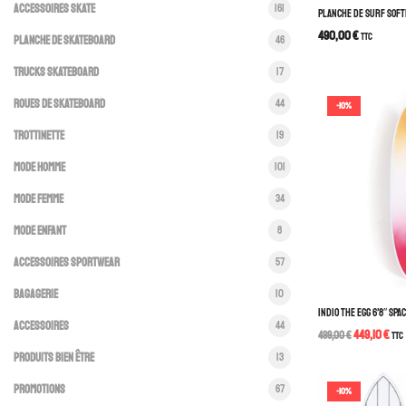
Accessoires Skate
161
PLANCHE DE SURF SOFTE
490,00
€
TTC
Planche de Skateboard
46
Trucks Skateboard
17
Roues De Skateboard
44
-10%
Trottinette
19
Mode Homme
101
Mode Femme
34
Mode Enfant
8
Accessoires Sportwear
57
Bagagerie
10
INDIO THE EGG 6’8″ SP
Accessoires
44
449,10
€
499,00
€
TTC
Produits bien être
13
Promotions
67
-10%