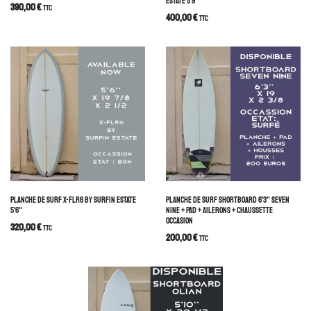
ESTATE 5’9”
390,00
€
TTC
400,00
€
TTC
PLANCHE DE SURF X-FLR6 BY SURFIN ESTATE
PLANCHE DE SURF SHORTBOARD 6’3” SEVEN
5’6”
NINE + PAD + AILERONS + CHAUSSETTE
OCCASION
320,00
€
TTC
200,00
€
TTC