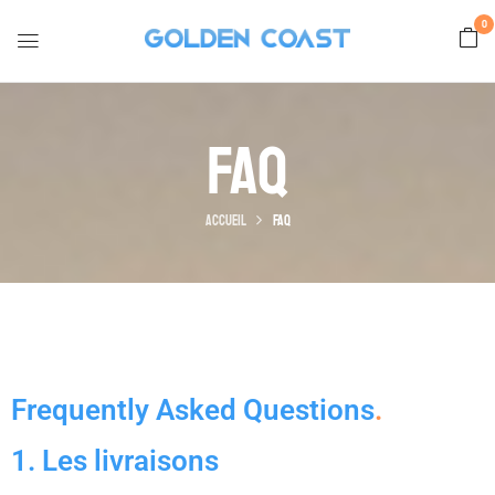
0
Faq
Accueil
Faq
Frequently Asked Questions
.
1. Les livraisons