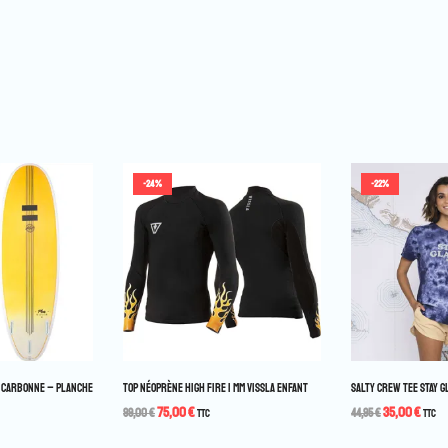
-24%
-22%
A CARBONNE – PLANCHE
TOP NÉOPRÈNE HIGH FIRE 1 MM VISSLA ENFANT
SALTY CREW TEE STAY G
75,00
€
35,00
€
99,00
€
TTC
44,95
€
TTC