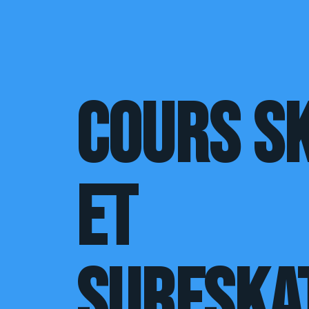
Cours s
et
surfska