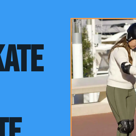
kate
te