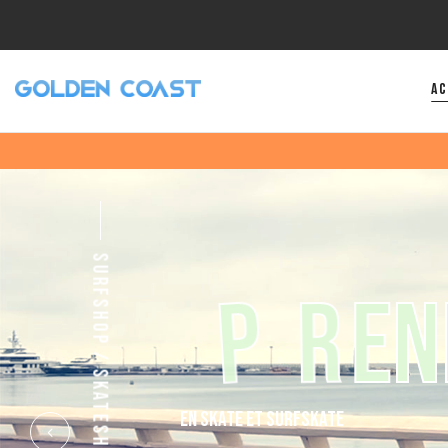
Ac
SURFSHOP / SKATESHOP
A
P
P
R
E
N
E
N
S
K
A
T
E
E
T
S
U
R
F
S
K
A
T
E