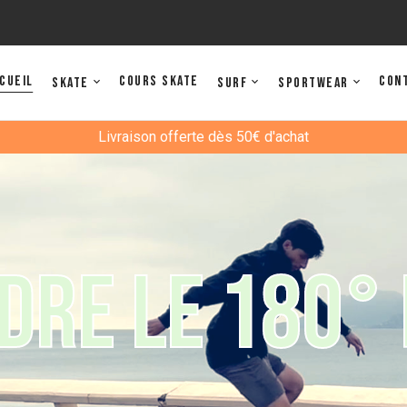
cueil
Cours Skate
Con
Skate
Surf
Sportwear
Livraison offerte dès 50€ d'achat
D
R
E
L
E
1
8
0
°