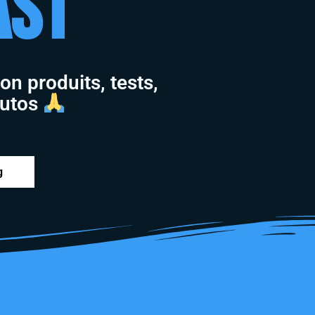
ast
on produits, tests,
tutos
g