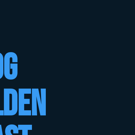
og
lden