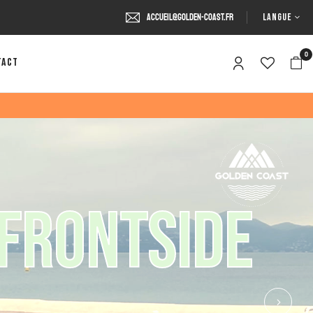
LANGUE
accueil@golden-coast.fr
0
tact
F
R
O
N
T
S
I
D
E