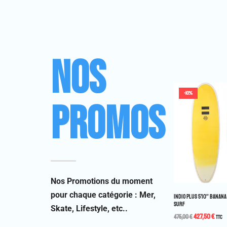
NOS
-25%
-10%
PROMOS
Nos Promotions du moment
pour chaque catégorie : Mer,
 BEACONS 17″
BOARDSHORT VISSLA SOLID SET 17″ BLEU
INDIO PLUS 5’10” BANAN
SURF
Skate, Lifestyle, etc..
44,25
€
59,00
€
TTC
427,50
€
475,00
€
TTC