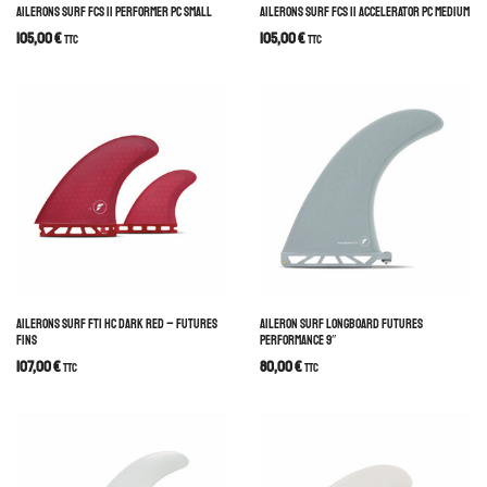
AILERONS SURF FCS II PERFORMER PC SMALL
AILERONS SURF FCS II ACCELERATOR PC MEDIUM
105,00
€
105,00
€
TTC
TTC
AILERONS SURF FT1 HC DARK RED – FUTURES
AILERON SURF LONGBOARD FUTURES
FINS
PERFORMANCE 9″
107,00
€
80,00
€
TTC
TTC