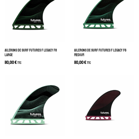
AILERONS DE SURF FUTURES F LEGACY F8
AILERONS DE SURF FUTURES F LEGACY F6
LARGE
MEDIUM
110,00
€
110,00
€
TTC
TTC