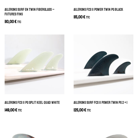
AILERONS SURF EN TWIN FIBERGLASS –
AILERONS FCS II POWER TWIN PG BLACK
FUTURES FINS
115,00
€
TTC
110,00
€
TTC
AILERONS FCS II PG SPLIT KEEL QUAD WHITE
AILERONS SURF FCS II POWER TWIN PG 2 + 1
149,00
€
125,00
€
TTC
TTC