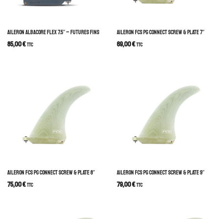
AILERON ALBACORE FLEX 7.5″ – FUTURES FINS
AILERON FCS PG CONNECT SCREW & PLATE 7″
85,00
€
69,00
€
TTC
TTC
AILERON FCS PG CONNECT SCREW & PLATE 8″
AILERON FCS PG CONNECT SCREW & PLATE 9″
75,00
€
79,00
€
TTC
TTC