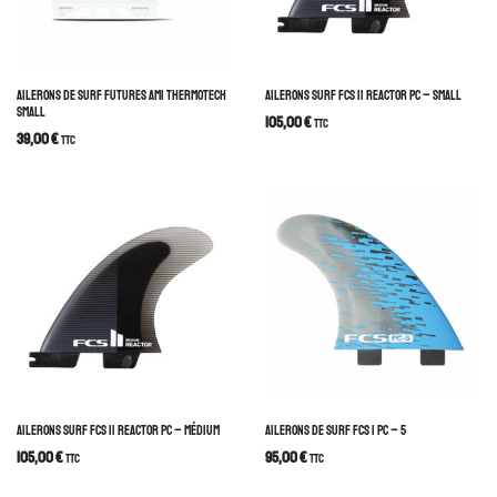
AILERONS DE SURF FUTURES AM1 THERMOTECH
AILERONS SURF FCS II REACTOR PC – SMALL
SMALL
105,00
€
TTC
39,00
€
TTC
AILERONS SURF FCS II REACTOR PC – MÉDIUM
AILERONS DE SURF FCS I PC – 5
105,00
€
95,00
€
TTC
TTC