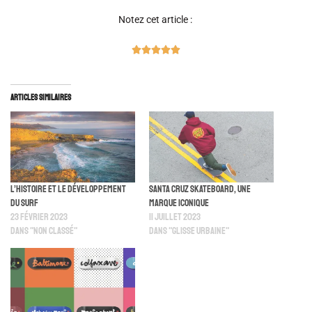
Notez cet article :





Articles similaires
L’histoire et le développement
Santa Cruz Skateboard, une
du surf
marque iconique
23 février 2023
11 juillet 2023
Dans "Non classé"
Dans "Glisse Urbaine"