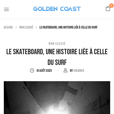
0
Accueil
Non classé
Le skateboard, une histoire liée à celle du surf
NON CLASSÉ
Le Skateboard, Une Histoire Liée À Celle
Du Surf
16 AOÛT 2025
By :
Maxence