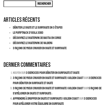
Rechercher
Articles récents
Débuter le Skate et le Surfskate en 3 Étapes
Le pumptrack d’Isola 2000
Découvrez le skatepark de Bastia en Corse
Découvrez le Skatepark de Valberg
3 façons de mieux cruiser en skate et surfskate
Dernier commentaires
Nguyen
sur
3 exercices pour débuter en surfskate et skate
3 façons de mieux cruiser en skate et surfskate | Golden Coast
sur
3 exercices
pour débuter en surfskate et skate
3 façons de mieux cruiser en skate et surfskate | Golden Coast
sur
5 façons de
s’améliorer en skate et surfskate :
Apprendre à dropper en skate et surfskate | Golden Coast
sur
3 exercices
pour améliorer votre équilibre en surfskate