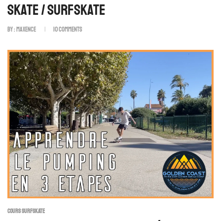
Skate / Surfskate
By :
Maxence
10
Comments
COURS SURFSKATE