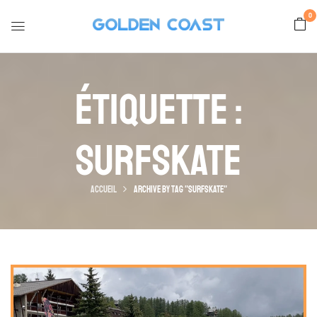
0
Étiquette :
Surfskate
Accueil
Archive by tag "surfskate"