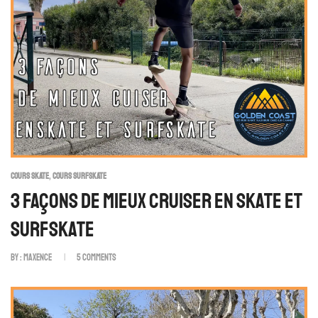
,
COURS SKATE
COURS SURFSKATE
3 Façons De Mieux Cruiser En Skate Et
Surfskate
By :
Maxence
5
Comments