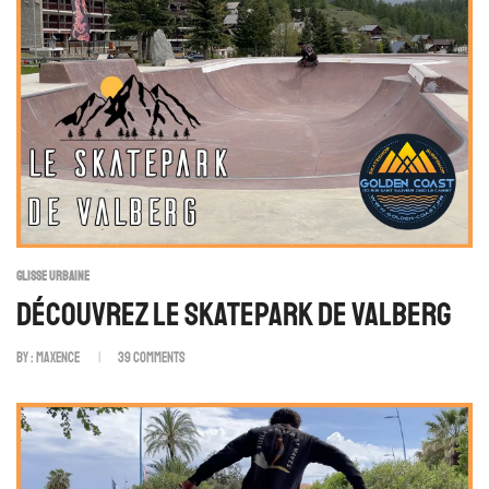
GLISSE URBAINE
Découvrez Le Skatepark De Valberg
By :
Maxence
39
Comments