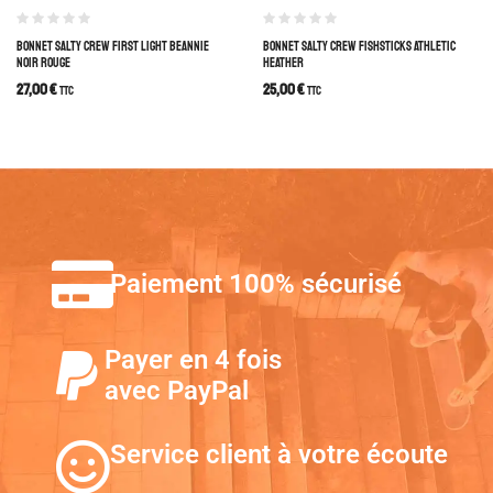
BONNET SALTY CREW FIRST LIGHT BEANNIE
BONNET SALTY CREW FISHSTICKS ATHLETIC
NOIR ROUGE
HEATHER
27,00
€
25,00
€
TTC
TTC
Paiement 100% sécurisé
Payer en 4 fois
avec PayPal
Service client à votre écoute