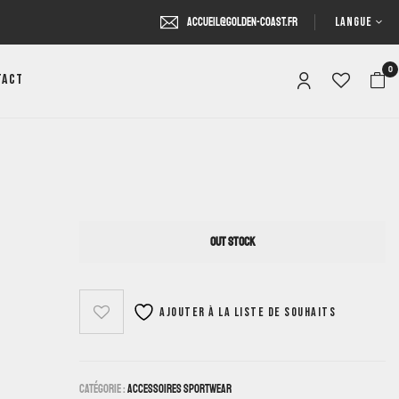
LANGUE
accueil@golden-coast.fr
0
tact
OUT STOCK
Ajouter à la liste de souhaits
Catégorie :
Accessoires Sportwear