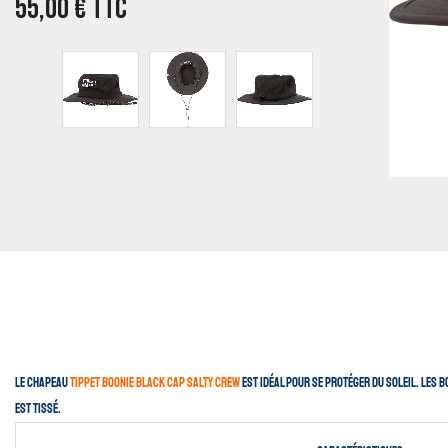
55,00
€
TTC
Le chapeau
Tippet Boonie Black Cap Salty Crew
est idéal pour se protéger du soleil. Les 
est tissé.