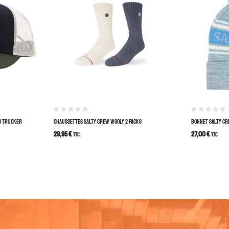
O TRUCKER
CHAUSSETTES SALTY CREW WOOLY 2 PACKS
BONNET SALTY CR
29,95
€
27,00
€
TTC
TTC