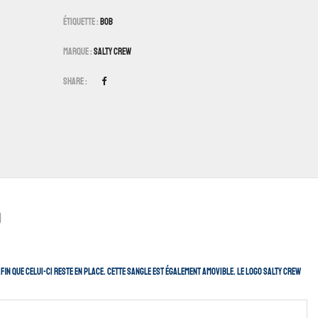
Étiquette :
Bob
Marque :
Salty Crew
Share :
)
in que celui-ci reste en place. cette sangle est également amovible. Le logo Salty Crew