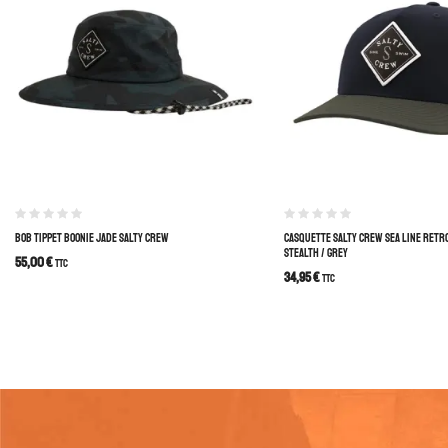
BOB TIPPET BOONIE JADE SALTY CREW
CASQUETTE SALTY CREW SEA LINE RETR
STEALTH / GREY
55,00
€
TTC
34,95
€
TTC