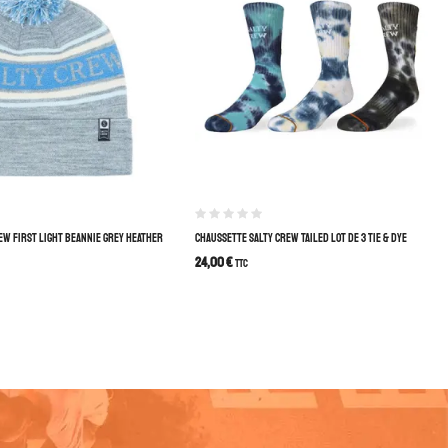
EW FIRST LIGHT BEANNIE GREY HEATHER
CHAUSSETTE SALTY CREW TAILED LOT DE 3 TIE & DYE
24,00
€
TTC