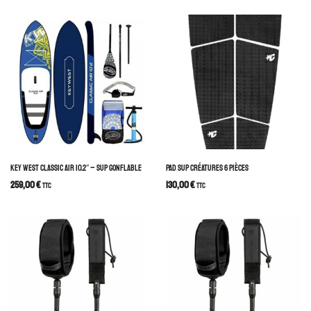
KEY WEST CLASSIC AIR 10.2″ – SUP GONFLABLE
PAD SUP CRÉATURES 6 PIÈCES
259,00
€
130,00
€
TTC
TTC