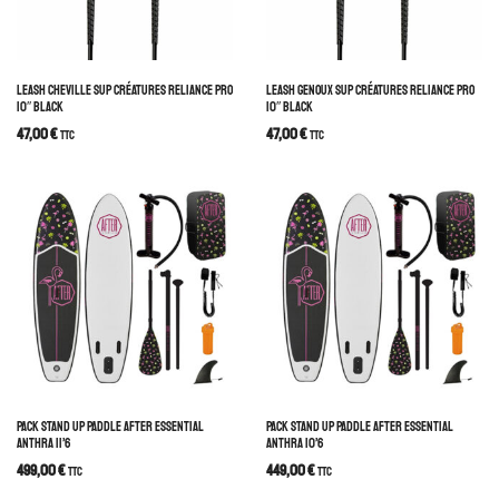
LEASH CHEVILLE SUP CRÉATURES RELIANCE PRO
LEASH GENOUX SUP CRÉATURES RELIANCE PRO
10″ BLACK
10″ BLACK
47,00
€
47,00
€
TTC
TTC
PACK STAND UP PADDLE AFTER ESSENTIAL
PACK STAND UP PADDLE AFTER ESSENTIAL
ANTHRA 11’6
ANTHRA 10’6
499,00
€
449,00
€
TTC
TTC