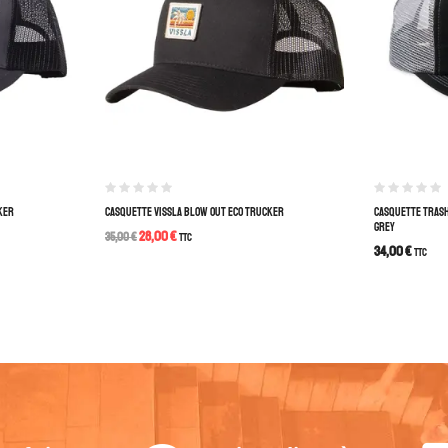
KER
CASQUETTE VISSLA BLOW OUT ECO TRUCKER
CASQUETTE TRAS
GREY
28,00
€
35,00
€
TTC
34,00
€
TTC