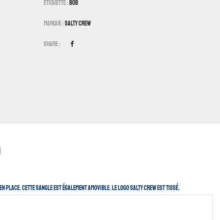
Étiquette :
Bob
Marque :
Salty Crew
Share :
)
en place. cette sangle est également amovible. Le logo Salty Crew est tissé.