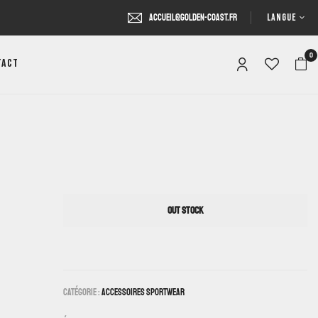
LANGUE
accueil@golden-coast.fr
0
tact
OUT STOCK
Catégorie :
Accessoires Sportwear