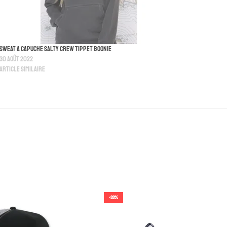
Sweat A Capuche Salty Crew Tippet Boonie
30 août 2022
Article similaire
-33%