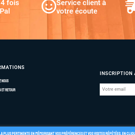
4 fois
Service client à
Pal
votre écoute
RMATIONS
INSCRIPTION
z nous
n et retour
la plus pertinente en mémorisant vos préférences et vos visites répétées. En cliq