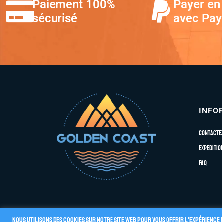
Paiement 100%
Payer en 
sécurisé
avec Pay
INFO
Contacte
Expeditio
FAQ
Nous utilisons des cookies sur notre site Web pour vous offrir l'expérience 