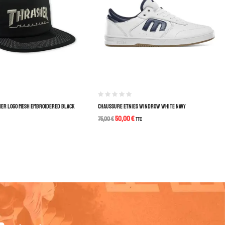
HER LOGO MESH EMBROIDERED BLACK
CHAUSSURE ETNIES WINDROW WHITE NAVY
50,00
€
75,00
€
TTC