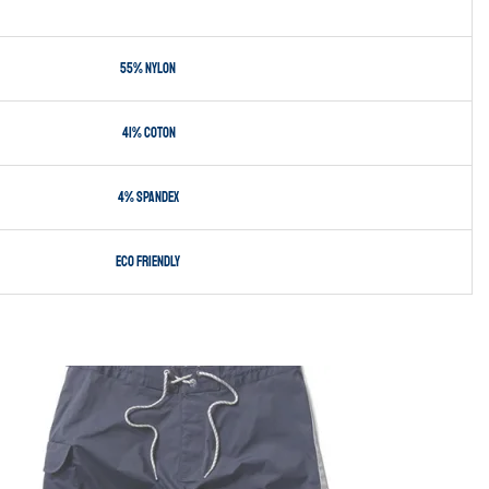
55% Nylon
41% Coton
4% spandex
eco friendly