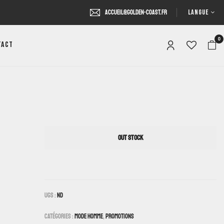
LANGUE
accueil@golden-coast.fr
0
tact
OUT STOCK
UGS :
ND
Catégories :
Mode Homme
,
Promotions