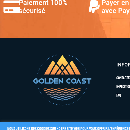
Paiement 100%
Payer en 
sécurisé
avec Pay
INFO
Contacte
Expeditio
FAQ
Nous utilisons des cookies sur notre site Web pour vous offrir l'expérience 