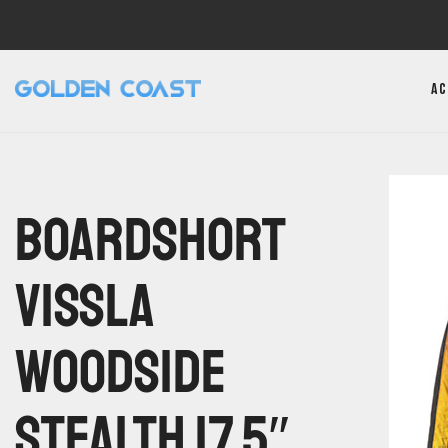
Ac
Boardshort
Vissla
Woodside
Stealth 17.5″