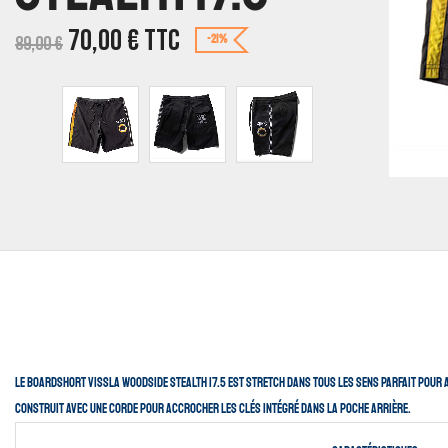
70,00
€
TTC
89,00
€
-21%
Le boardshort Vissla Woodside Stealth 17.5 est stretch dans tous les sens parfait pour a
Construit avec une corde pour accrocher les clés intégré dans la poche arrière.