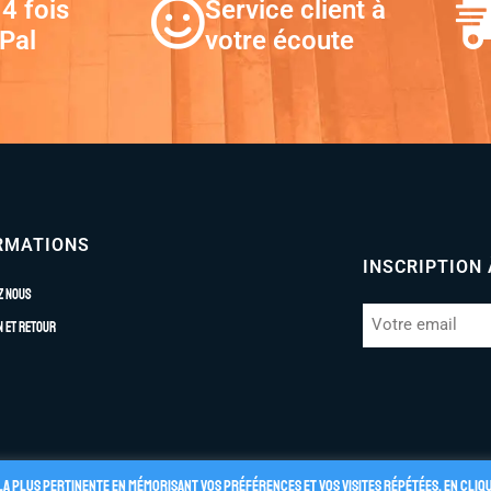
4 fois
Service client à
Pal
votre écoute
RMATIONS
INSCRIPTION
z nous
n et retour
la plus pertinente en mémorisant vos préférences et vos visites répétées. En cliq