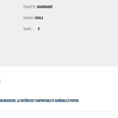
Étiquette :
Boardshort
Marque :
Vissla
Share :
)
son Woodside. La matière est confortable et agréable à porter.