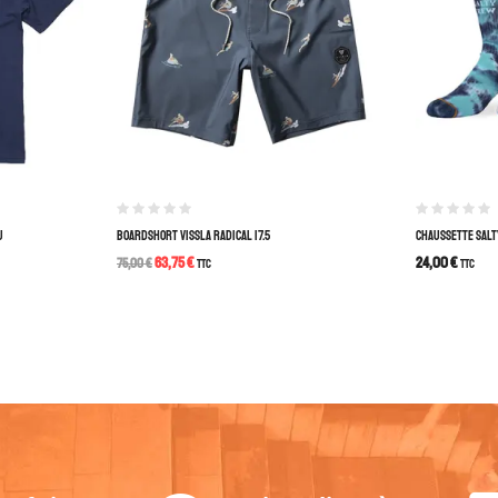
U
BOARDSHORT VISSLA RADICAL 17.5
CHAUSSETTE SALTY
63,75
€
24,00
€
75,00
€
TTC
TTC