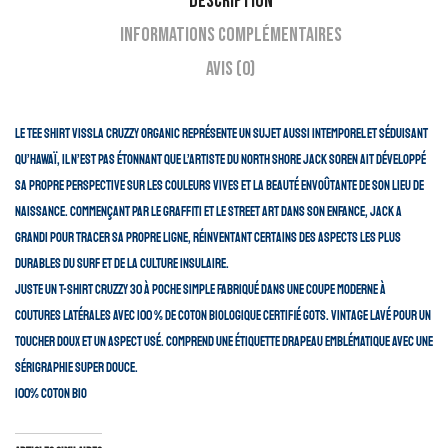
Description
Informations complémentaires
Avis (0)
Le Tee Shirt VISSLA Cruzzy Organic
représente un sujet aussi intemporel et séduisant
qu’Hawaï, il n’est pas étonnant que l’artiste du North Shore Jack Soren ait développé
sa propre perspective sur les couleurs vives et la beauté envoûtante de son lieu de
naissance. Commençant par le graffiti et le street art dans son enfance, Jack a
grandi pour tracer sa propre ligne, réinventant certains des aspects les plus
durables du surf et de la culture insulaire.
Juste un t-shirt Cruzzy 30 à poche simple fabriqué dans une coupe moderne à
coutures latérales avec 100 % de coton biologique certifié GOTS. Vintage lavé pour un
toucher doux et un aspect usé. Comprend une étiquette drapeau emblématique avec une
sérigraphie super douce.
100% COTON BIO