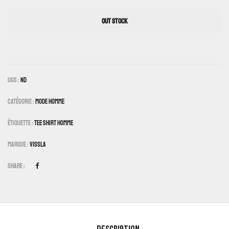
OUT STOCK
UGS :
ND
Catégorie :
Mode Homme
Étiquette :
Tee Shirt Homme
Marque :
Vissla
Share :