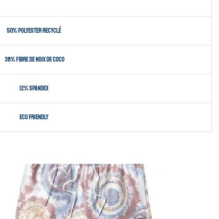
50% polyester recyclé
38% fibre de noix de coco
12% spandex
eco friendly