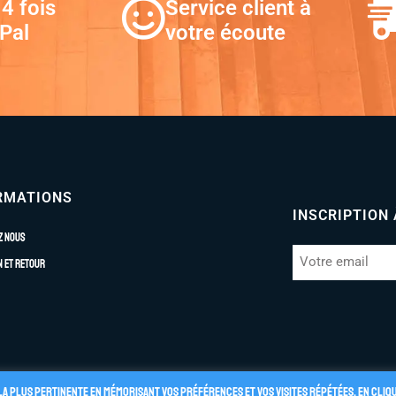
4 fois
Service client à
Pal
votre écoute
RMATIONS
INSCRIPTION
z nous
n et retour
la plus pertinente en mémorisant vos préférences et vos visites répétées. En cliq