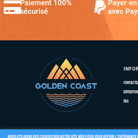
Paiement 100%
Payer en 
sécurisé
avec Pay
INFO
Contacte
Expeditio
FAQ
Nous utilisons des cookies sur notre site Web pour vous offrir l'expérience 