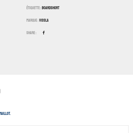
Étiquette :
Boardshort
Marque :
Vissla
Share :
)
maillot.