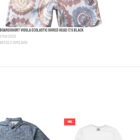
Boardshort Vissla Ecolastic Shred Head 17.5 Black
3 mai 2023
Article similaire
-19%