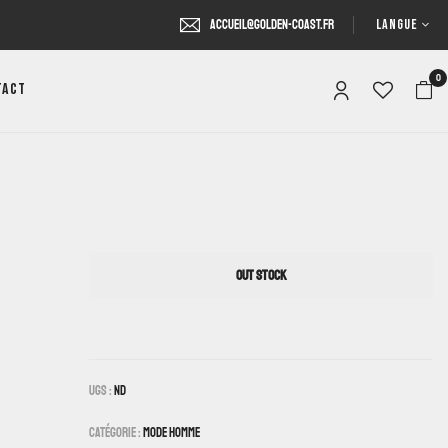
LANGUE
accueil@golden-coast.fr
0
tact
OUT STOCK
UGS :
ND
Catégorie :
Mode Homme