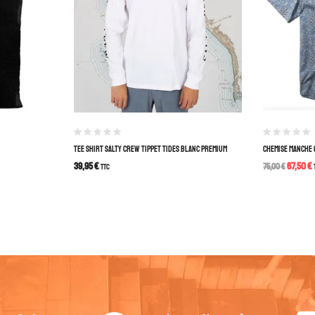
TEE SHIRT SALTY CREW TIPPET TIDES BLANC PREMIUM
CHEMISE MANCHE 
39,95
€
67,50
€
TTC
75,00
€