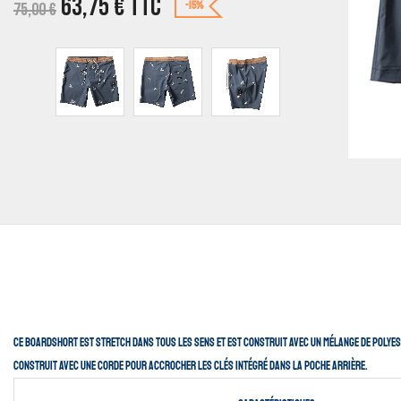
63,75
€
TTC
75,00
€
-15%
Ce Boardshort est stretch dans tous les sens et est construit avec un mélange de polyeste
Construit avec une corde pour accrocher les clés intégré dans la poche arrière.