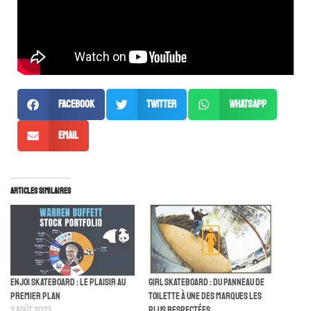
Facebook
Twitter
WhatsApp
Email
Articles similaires
Enjoi skateboard : le plaisir au
Girl Skateboard : du panneau de
premier plan
toilette à une des marques les
3 août 2023
plus respectées