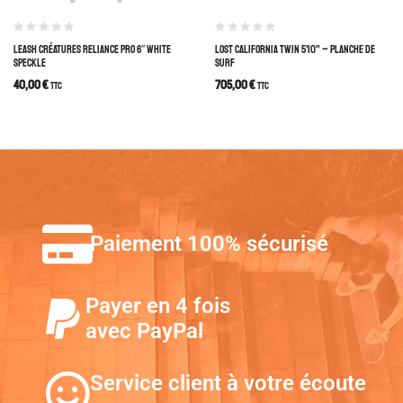
LEASH CRÉATURES RELIANCE PRO 6″ WHITE
LOST CALIFORNIA TWIN 5’10” – PLANCHE DE
SPECKLE
SURF
40,00
€
705,00
€
TTC
TTC
Paiement 100% sécurisé
Payer en 4 fois
avec PayPal
Service client à votre écoute