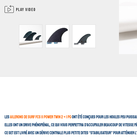
Play video
Les
ailerons de surf FCS II Power Twin 2 + 1 PG
ont été conçues pour les houles peu puissa
Elles ont un drive phénoménal, ce qui vous permettra d’accumuler beaucoup de vitesse mê
Ce set est livré avec un dérive centrale plus petite dites “stabilisateur” pour atténuer 