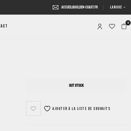
LANGUE
accueil@golden-coast.fr
0
tact
OUT STOCK
Ajouter à la liste de souhaits