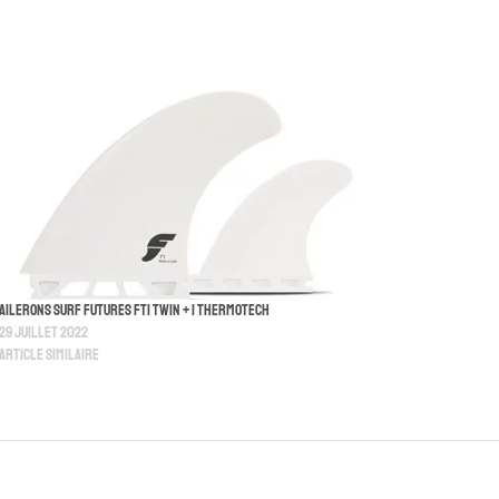
Ailerons Surf Futures FT1 Twin + 1 Thermotech
29 juillet 2022
Article similaire