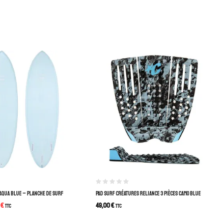
 AQUA BLUE – PLANCHE DE SURF
PAD SURF CRÉATURES RELIANCE 3 PIÈCES CAMO BLUE
0
€
49,00
€
TTC
TTC