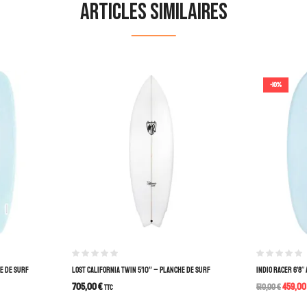
Articles similaires
-10%
HE DE SURF
LOST CALIFORNIA TWIN 5’10” – PLANCHE DE SURF
INDIO RACER 6’8″
705,00
€
459,0
TTC
510,00
€