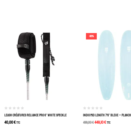
-10%
LEASH CRÉATURES RELIANCE PRO 6″ WHITE SPECKLE
INDIO MID LENGTH 7’6″ BLEUE – PLANC
40,00
€
449,10
€
TTC
499,00
€
TTC