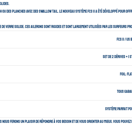
olides.
h ou des planches avec des swallow tail. Le nouveau système FCS II a été développé pour of
e de verre solide. Ces ailerons sont rigides et sont largement utilisées par les surfeurs p
FCS II / US 
Set de 2 dérives + 1 
Foil: Fla
Tous gaba
Système parfait p
s nous ferons un plaisir de répondre à vos besoin et de vous orienter au mieux. Vous pouvez