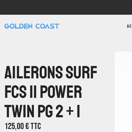
Ac
Ailerons Surf
FCS II Power
Twin PG 2 + 1
125,00
€
TTC