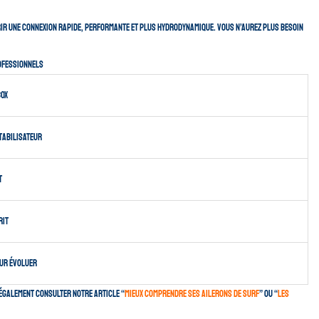
frir une connexion rapide, performante et plus hydrodynamique. Vous n’aurez plus besoin
rofessionnels
BOX
stabilisateur
t
rit
our évoluer
 également consulter notre article “
mieux comprendre ses ailerons de surf
” ou “
les