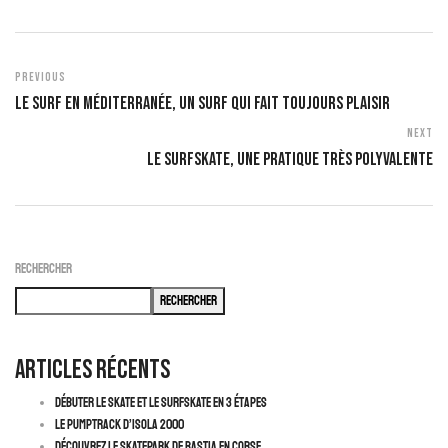
Previous
Le Surf En Méditerranée, Un Surf Qui Fait Toujours Plaisir
Next
Le Surfskate, Une Pratique Très Polyvalente
Rechercher
Rechercher
Articles récents
Débuter le Skate et le Surfskate en 3 Étapes
Le pumptrack d’Isola 2000
Découvrez le skatepark de Bastia en Corse