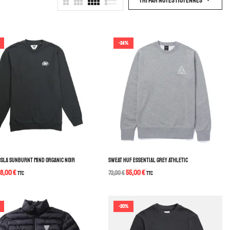
Tri Par Notes Moyennes
-24%
SSLA SUNBURNT MIND ORGANIC NOIR
SWEAT HUF ESSENTIAL GREY ATHLETIC
48,00
€
55,00
€
TTC
72,00
€
TTC
-20%