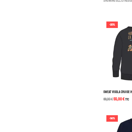
Showing all 13 resu
-20%
SWEAT VISSLA CRUISE I
55,00
€
69,00
€
TTC
-34%