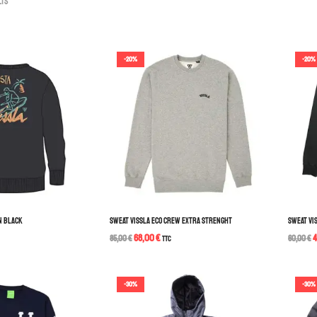
lts
-20%
-20%
N BLACK
SWEAT VISSLA ECO CREW EXTRA STRENGHT
SWEAT VI
68,00
€
85,00
€
TTC
60,00
€
-30%
-30%