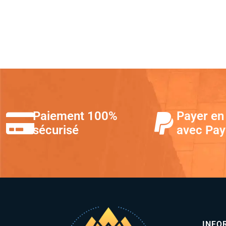
Paiement 100%
Payer en 
sécurisé
avec Pay
INFO