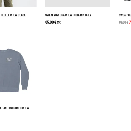
C FLEECE CREW BLACK
SWEAT YOW URA CREW INDIA INK GREY
SWEAT VI
65,00
€
7
TTC
89,00
€
CKHAND OVERDYED CREW