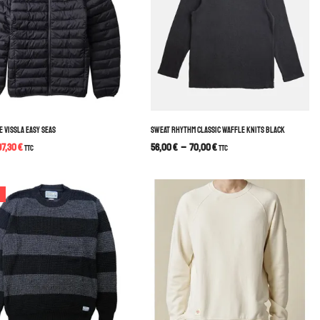
 VISSLA EASY SEAS
SWEAT RHYTHM CLASSIC WAFFLE KNITS BLACK
97,30
€
56,00
€
–
70,00
€
TTC
TTC