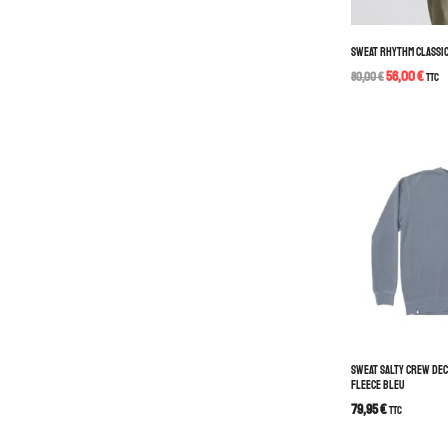
SWEAT RHYTHM CLASSI
56,00
€
80,00
€
TTC
SWEAT SALTY CREW DE
FLEECE BLEU
79,95
€
TTC