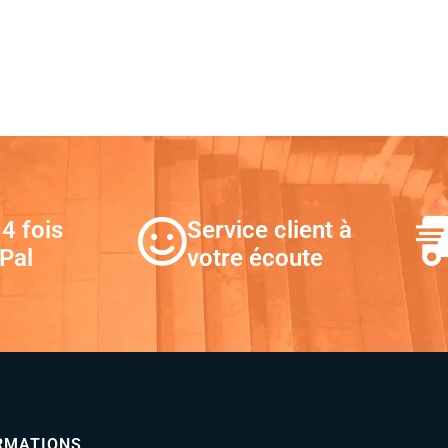
4 fois
Service client à
Pal
votre écoute
RMATIONS