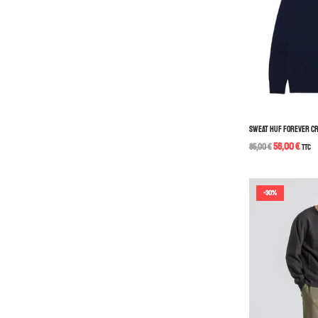
SWEAT HUF FOREVER C
56,00
€
85,00
€
TTC
-30%