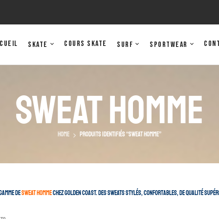
cueil
Cours Skate
Con
Skate
Surf
Sportwear
Sweat Homme
Home
Produits identifiés “sweat homme”
 gamme de
sweat homme
chez Golden Coast. Des sweats stylés, confortables, de qualité supér