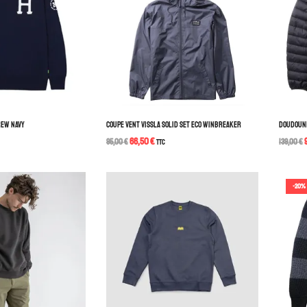
REW NAVY
COUPE VENT VISSLA SOLID SET ECO WINBREAKER
DOUDOUNE
66,50
€
95,00
€
TTC
139,00
€
-20%