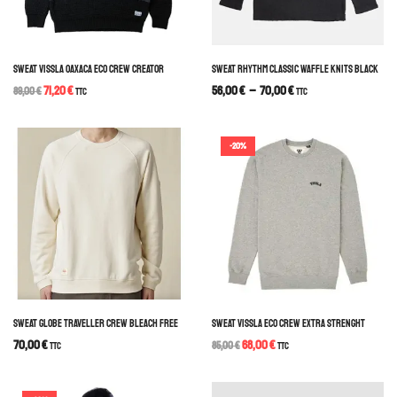
SWEAT VISSLA OAXACA ECO CREW CREATOR
SWEAT RHYTHM CLASSIC WAFFLE KNITS BLACK
71,20
€
56,00
€
–
70,00
€
89,00
€
TTC
TTC
-20%
SWEAT GLOBE TRAVELLER CREW BLEACH FREE
SWEAT VISSLA ECO CREW EXTRA STRENGHT
70,00
€
68,00
€
TTC
85,00
€
TTC