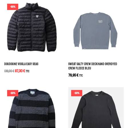
-30%
DOUDOUNE VISSLA EASY SEAS
SWEAT SALTY CREW DECKHAND OVERDYED
CREW FLEECE BLEU
97,30
€
139,00
€
TTC
79,95
€
TTC
-20%
-20%