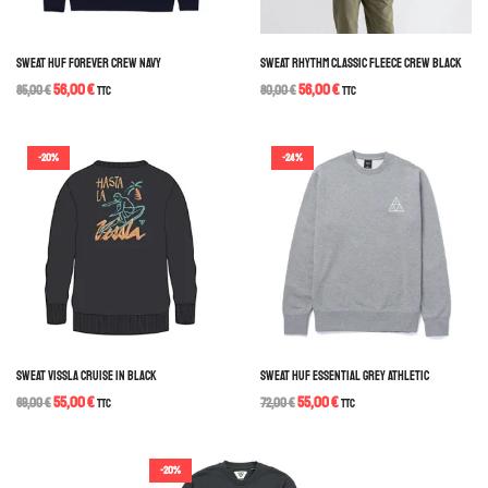
SWEAT HUF FOREVER CREW NAVY
SWEAT RHYTHM CLASSIC FLEECE CREW BLACK
56,00
€
56,00
€
85,00
€
TTC
80,00
€
TTC
-20%
-24%
SWEAT VISSLA CRUISE IN BLACK
SWEAT HUF ESSENTIAL GREY ATHLETIC
55,00
€
55,00
€
69,00
€
TTC
72,00
€
TTC
-20%