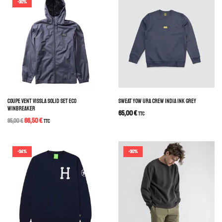
-30%
COUPE VENT VISSLA SOLID SET ECO
SWEAT YOW URA CREW INDIA INK GREY
WINBREAKER
65,00
€
TTC
66,50
€
95,00
€
TTC
-34%
-30%