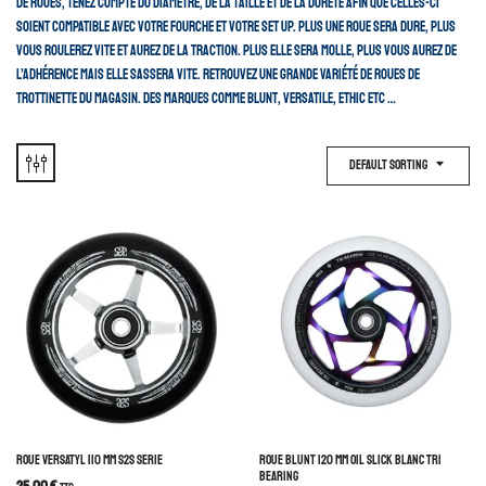
de roues, tenez compte du diamètre, de la taille et de la dureté afin que celles-ci
soient compatible avec votre fourche et votre set up. Plus une roue sera dure, plus
vous roulerez vite et aurez de la traction. plus elle sera molle, plus vous aurez de
l’adhérence mais elle sassera vite. Retrouvez une grande variété de roues de
trottinette du magasin. Des marques comme Blunt, Versatile, Ethic etc …
Default Sorting
ROUE VERSATYL 110 MM S2S SERIE
ROUE BLUNT 120 MM OIL SLICK BLANC TRI
BEARING