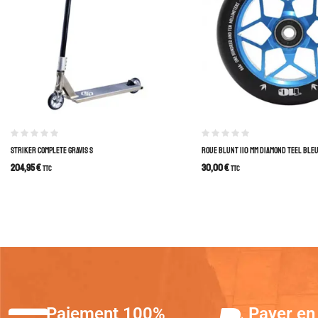
STRIKER COMPLETE GRAVIS S
ROUE BLUNT 110 MM DIAMOND TEEL BLE
204,95
€
30,00
€
TTC
TTC
Paiement 100%
Payer en 