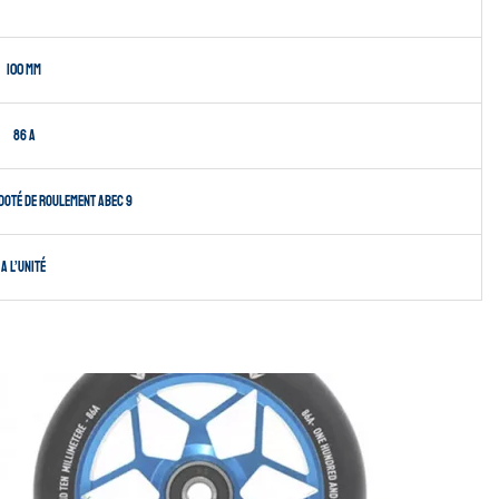
100 MM
86 A
doté de roulement Abec 9
A l’unité