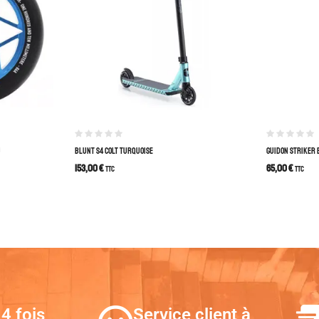
U
BLUNT S4 COLT TURQUOISE
GUIDON STRIKER 
153,00
€
65,00
€
TTC
TTC
4 fois
Service client à