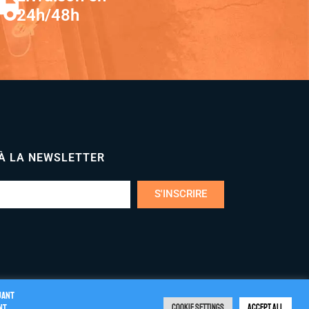
24h/48h
 À LA NEWSLETTER
S'INSCRIRE
uant
nt
Cookie Settings
Accept All