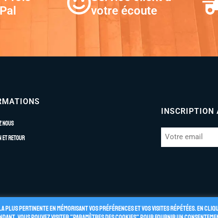
Pal
votre écoute
RMATIONS
INSCRIPTION
z nous
n et retour
la plus pertinente en mémorisant vos préférences et vos visites répétées. En cliq
pendant, vous pouvez visiter "Paramètres des cookies" pour fournir un consenteme
énérales de Vente
Politique de Confidentialité