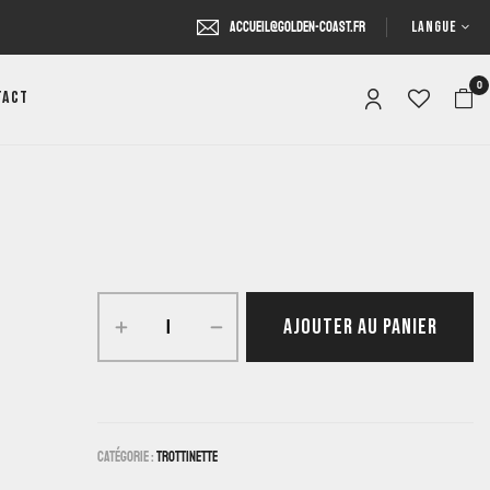
LANGUE
accueil@golden-coast.fr
0
tact
AJOUTER AU PANIER
Catégorie :
Trottinette