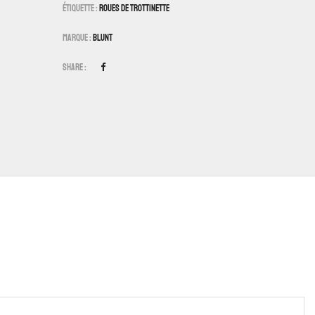
Étiquette :
Roues De Trottinette
Marque :
Blunt
Share :