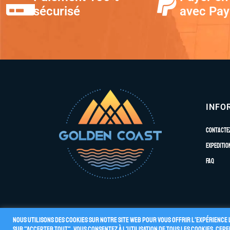
sécurisé
avec Pay
INFO
Contacte
Expeditio
FAQ
Nous utilisons des cookies sur notre site Web pour vous offrir l'expérience 
sur "Accepter tout", vous consentez à l'utilisation de TOUS les cookies. Ce
Conditions G
© 2026 GOLDEN COAST