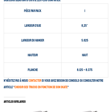
skateurs débutants comme les plus confirmés.
Pièce par pack
1
Largeur d’axe
8,25″
Largeur du hanger
5.625
Hauteur
Haut
Planche
8.125 – 8.375
N’hésitez pas à nous
contacter
si vous avez besoin de conseils ou consulter notre
article “
choisir ses trucks en fonction de son skate
“
Articles similaires