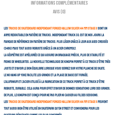
Informations complémentaires
Avis (0)
Les
trucks de skateboard Independant Forged Hallow Silver 144 mm Stage 11
sont un
arme redoutable en matière de trucks. Independant Truck Co. est de nos jours la
marque de référence en matière de trucks. Plus léger grâce à leur aux axes creusés
(348g) mais tout aussi robuste grâce à un acier chromoly.
La géométrie est améliorée ce qui assure un braquage précis, plus de stabilité et
moins de wheelbites. La nouvelle technologie de Kingpin permet à ce truck d’être très
juste et d’avoir le bon équilibre lorsque vous serrez sur votre planche de skate.
Le No Hang Up Yoke facilite les grinds et la plage de base est forgée.
L’aluminium et l’acier utilisé à la fabrication de ce truck permet à ce truck d’être
robuste, durable. Cela aura pour effet d’avoir de bonnes sensations lors des grinds.
De plus, le kingpin est conçu pour ne pas plier ni casser au fil des sessions.
Les
trucks de skateboard Independant Forged Hallow Silver 144 mm Stage 11
peuvent
tout aussi bien être utilisé en skatepark qu’en street et conviendra pour les