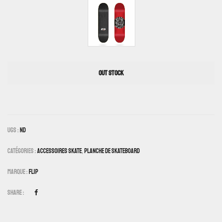
OUT STOCK
UGS :
ND
Catégories :
Accessoires Skate
,
Planche De Skateboard
Marque :
Flip
Share :