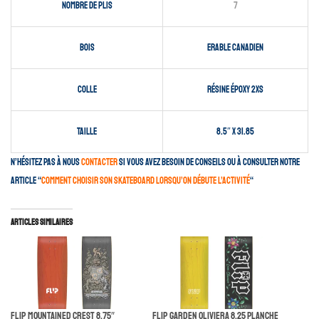
Nombre de plis
7
Bois
Erable canadien
Colle
Résine époxy 2XS
Taille
8.5″ x 31.85
N’hésitez pas à nous
contacter
si vous avez besoin de conseils ou à consulter notre
article “
comment choisir son skateboard lorsqu’on débute l’activité
“
Articles similaires
Flip Mountained Crest 8.75″
Flip Garden Oliviera 8.25 Planche