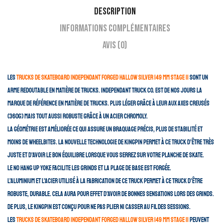
Description
Informations complémentaires
Avis (0)
Les
trucks de skateboard Independant Forged Hallow Silver 149 mm Stage 11
sont un
arme redoutable en matière de trucks. Independant Truck Co. est de nos jours la
marque de référence en matière de trucks. Plus léger grâce à leur aux axes creusés
(360g) mais tout aussi robuste grâce à un acier chromoly.
La géométrie est améliorée ce qui assure un braquage précis, plus de stabilité et
moins de wheelbites. La nouvelle technologie de Kingpin permet à ce truck d’être très
juste et d’avoir le bon équilibre lorsque vous serrez sur votre planche de skate.
Le No Hang Up Yoke facilite les grinds et la plage de base est forgée.
L’aluminium et l’acier utilisé à la fabrication de ce truck permet à ce truck d’être
robuste, durable. Cela aura pour effet d’avoir de bonnes sensations lors des grinds.
De plus, le kingpin est conçu pour ne pas plier ni casser au fil des sessions.
Les
trucks de skateboard Independant Forged Hallow Silver 149 mm Stage 11
peuvent