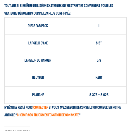
tout aussi bien être utilisé en skatepark qu’en street et conviendra pour les
skateurs débutants comme les plus confirmés.
Pièce par pack
1
Largeur d’axe
8,5″
Largeur du hanger
5.9
Hauteur
Haut
Planche
8.375 – 8.625
N’hésitez pas à nous
contacter
si vous avez besoin de conseils ou consulter notre
article “
choisir ses trucks en fonction de son skate
“