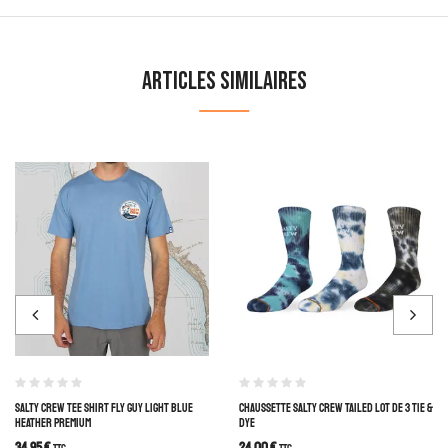
Articles similaires
SALTY CREW TEE SHIRT FLY GUY LIGHT BLUE
CHAUSSETTE SALTY CREW TAILED LOT DE 3 TIE &
HEATHER PREMIUM
DYE
34,95
€
24,00
€
TTC
TTC