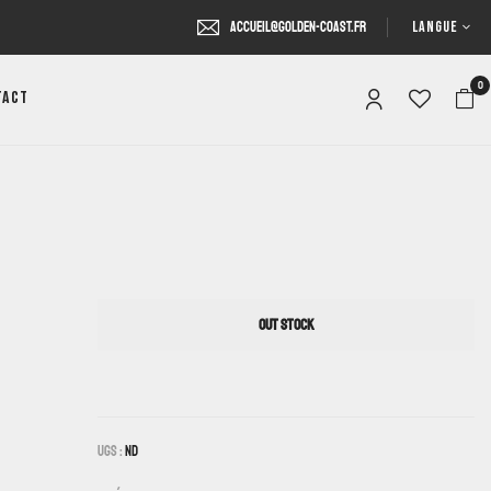
LANGUE
accueil@golden-coast.fr
0
tact
OUT STOCK
UGS :
ND