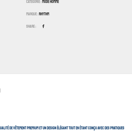
Catégorie :
Mode Homme
Marque :
Rhythm
Share :
)
ualité de vêtement premium et un design élégant tout en étant conçu avec des pratiques