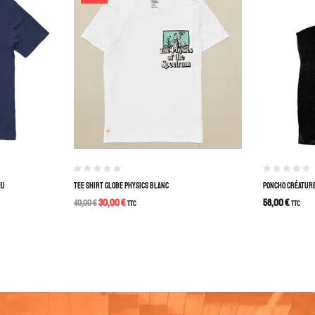
EU
TEE SHIRT GLOBE PHYSICS BLANC
PONCHO CRÉATURE
30,00
€
58,00
€
40,00
€
TTC
TTC