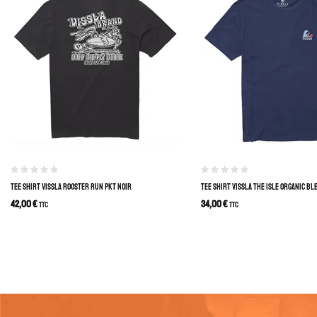
TEE SHIRT VISSLA ROOSTER RUN PKT NOIR
TEE SHIRT VISSLA THE ISLE ORGANIC BL
42,00
€
34,00
€
TTC
TTC