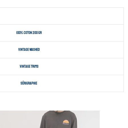
100% coton 200 gr
Vintage Washed
Vintage Trims
sérigraphie