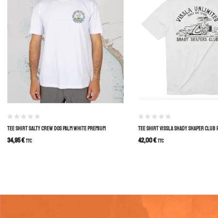
TEE SHIRT SALTY CREW DOS PALM WHITE PREMIUM
TEE SHIRT VISSLA SHADY SHAPER CLUB 
34,95
€
42,00
€
TTC
TTC