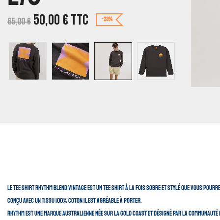
50,00
€
TTC
65,00
€
-23%
Le tee shirt Rhythm Blend Vintage est un tee shirt à la fois sobre et stylé que vous pour
Conçu avec un tissu 100% coton il est agréable à porter.
Rhythm est une marque Australienne née sur la Gold Coast et désigné par la communauté d