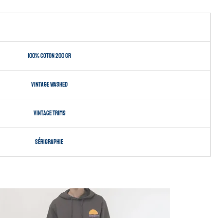
100% coton 200 gr
Vintage Washed
Vintage Trims
sérigraphie