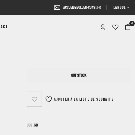
LANGUE
accueil@golden-coast.fr
0
tact
OUT STOCK
Ajouter à la liste de souhaits
UGS :
ND