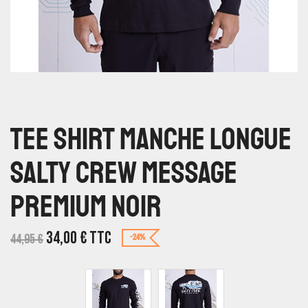
Tee Shirt Manche Longue
Salty Crew Message
Premium Noir
34,00
€
TTC
44,95
€
-24%