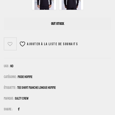
OUT STOCK
Ajouter à la liste de souhaits
UGS :
ND
Catégorie :
Mode Homme
Étiquette :
Tee Shirt Manche Longue Homme
Marque :
Salty Crew
Share :