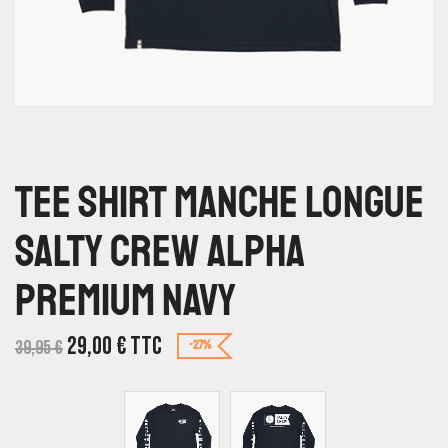
Tee Shirt Manche Longue
Salty Crew Alpha
Premium Navy
29,00
€
TTC
39,95
€
-27%