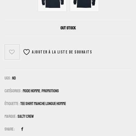
OUT STOCK
Ajouter à la liste de souhaits
UGS :
ND
Catégories :
Mode Homme
,
Promotions
Étiquette :
Tee Shirt Manche Longue Homme
Marque :
Salty Crew
Share :