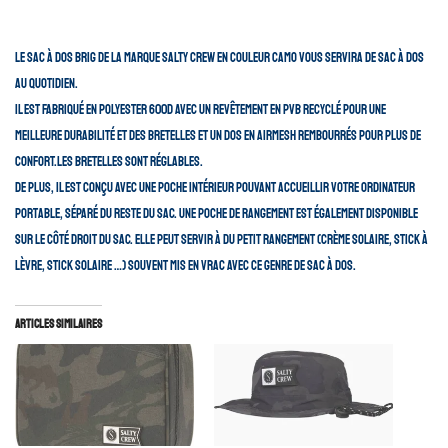
Le sac à dos Brig de la marque Salty Crew en couleur CAMO vous servira de sac à dos
au quotidien.
Il est fabriqué en polyester 600D avec un revêtement en PVB recyclé pour une
meilleure durabilité et des bretelles et un dos en airmesh rembourrés pour plus de
confort.les bretelles sont réglables.
De plus, il est conçu avec une poche intérieur pouvant accueillir votre ordinateur
portable, séparé du reste du sac. une poche de rangement est également disponible
sur le côté droit du sac. Elle peut servir à du petit rangement (crème solaire, stick à
lèvre, stick solaire …) souvent mis en vrac avec ce genre de sac à dos.
Articles similaires