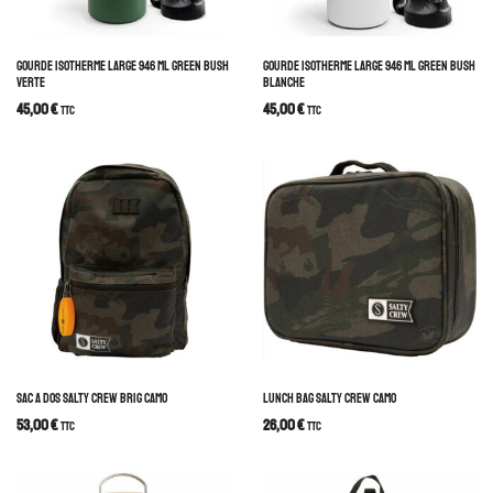
GOURDE ISOTHERME LARGE 946 ML GREEN BUSH
GOURDE ISOTHERME LARGE 946 ML GREEN BUSH
VERTE
BLANCHE
45,00
€
45,00
€
TTC
TTC
SAC A DOS SALTY CREW BRIG CAMO
LUNCH BAG SALTY CREW CAMO
53,00
€
26,00
€
TTC
TTC