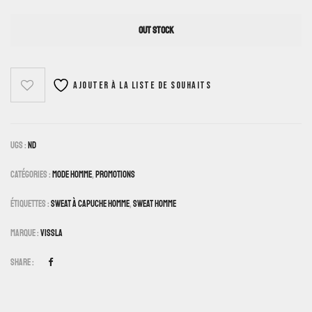
OUT STOCK
Ajouter à la liste de souhaits
UGS :
ND
Catégories :
Mode Homme
,
Promotions
Étiquettes :
Sweat À Capuche Homme
,
Sweat Homme
Marque :
Vissla
Share :