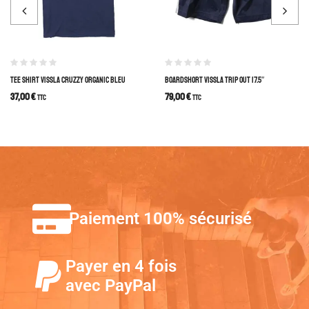
TEE SHIRT VISSLA CRUZZY ORGANIC BLEU
BOARDSHORT VISSLA TRIP OUT 17.5″
37,00
€
79,00
€
TTC
TTC
Paiement 100% sécurisé
Payer en 4 fois
avec PayPal