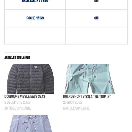
Résistance à l’eau
oui
Poche mains
oui
Articles similaires
Doudoune Vissla Easy Seas
Boardshort Vissla The Trip 17″
2 décembre 2022
25 août 2022
Article similaire
Article similaire