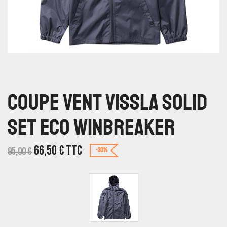
Coupe Vent Vissla Solid
Set Eco Winbreaker
66,50
€
TTC
95,00
€
-30%