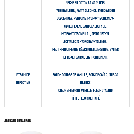
mèche en coton sans plomb.
VEGETABLE OIL, FATTY ALCOHOL, MONO AND DI
GLYCERIDES, PERFUME, HYDROXYISOHEXYL 3-
CYCLOHEXENE CARBOXALDEHYDE,
HYDROXYCITRONELLAL, TETRAMETHYL
ACETYLOCTAHYDRONAPHTALENES.
Peut produire une réaction allergique. Eviter
le rejet dans l’environnement.
Pyramide
Fond
: Poudre de Vanille, Bois de Gaïac, Muscs
olfactive
blancs
Cœur
: Fleur de Vanille, Fleur d’Ylang
Tête
: Fleur de Tiaré
Articles similaires