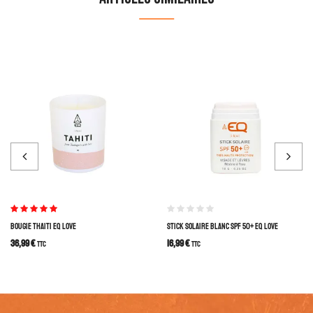
Note
5.00
sur
BOUGIE THAITI EQ LOVE
STICK SOLAIRE BLANC SPF 50+ EQ LOVE
5
36,99
€
16,99
€
TTC
TTC