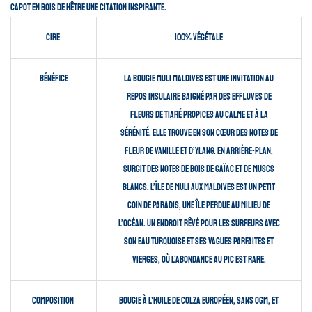
capot en bois de hêtre une citation inspirante.
Cire
100% Végétale
Bénéfice
La bougie Muli Maldives est une invitation au
repos insulaire baigné par des effluves de
fleurs de Tiaré propices au calme et à la
sérénité. Elle trouve en son cœur des notes de
fleur de Vanille et d’Ylang. En arrière-plan,
surgit des notes de bois de Gaïac et de Muscs
blancs. L’île de Muli aux Maldives est un petit
coin de paradis, une île perdue au milieu de
l’océan. Un endroit rêvé pour les surfeurs avec
son eau turquoise et ses vagues parfaites et
vierges, où l’abondance au pic est rare.
Composition
Bougie à l’huile de Colza européen, sans OGM, et