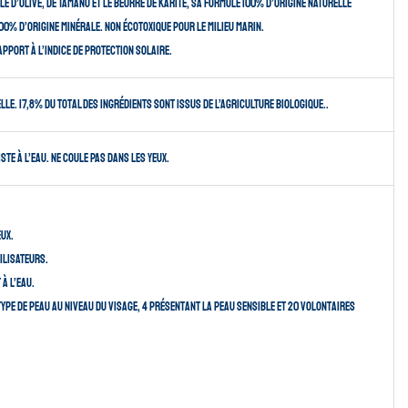
ile d’Olive, de Tamanu et le beurre de Karité, sa formule 100% d’origine naturelle
 100% d’origine minérale. Non écotoxique pour le milieu marin.
apport à l’indice de protection solaire.
le. 17,8% du total des ingrédients sont issus de l’Agriculture Biologique..
ste à l’eau. Ne coule pas dans les yeux.
eux.
ilisateurs.
à l’eau.
type de peau au niveau du visage, 4 présentant la peau sensible et 20 volontaires