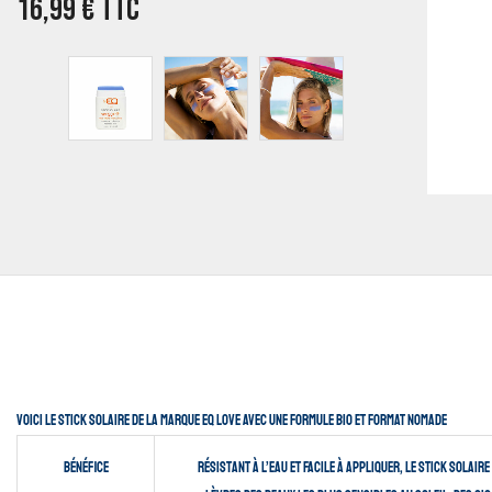
16,99
€
TTC
Voici le stick solaire de la marque EQ Love avec une Formule Bio et format nomade
Bénéfice
Résistant à l’eau et facile à appliquer, le Stick Solair