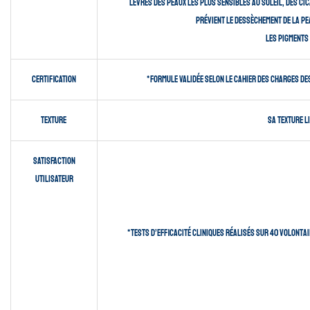
lèvres des peaux les plus sensibles au soleil, des cica
prévient le dessèchement de la pea
Les pigments 
Certification
*Formule validée selon le cahier des charges des
Texture
Sa texture l
Satisfaction
utilisateur
*Tests d’efficacité cliniques réalisés sur 40 volontai