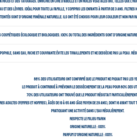
trices et des tatouages. Enrichie en cire d’abeille et en huiles végétales BIO, telles que l’hu
u et des lèvres. Idéal pour toute la famille, y compris les enfants à partir de 3 ans. Filtres
teintés sont d’origine minérale naturelle. Ils ont été choisis pour leur couleur et non par r
 cosmétiques écologique et biologiques. 100% du total des ingrédients sont d’origine naturel
ipophile, sans eau, riche et couvrante évite les tiraillements et ne dessèche pas la peau. Rési
88% des utilisateurs ont confirmé que le produit ne piquait pas les y
Le produit à contribué à prévenir le dessèchement de la peau pour 80% des ut
70% des utilisateurs ont trouvé que le produit résistait particulièrement 
res adultes (femmes et hommes), âgés de 19 à 65 ans (âge moyen de 29 ans), dont 16 ayant tout 
pratiquant une activité dans l’eau régulièrement.
Respecte le milieu marin
Origine naturelle : 100%
Parfum d’origine naturelle : 100%