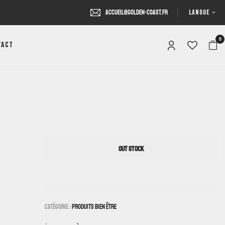
LANGUE
accueil@golden-coast.fr
0
tact
OUT STOCK
Catégorie :
Produits Bien Être