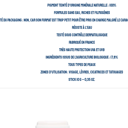
Pigment teinté d’origine minérale naturelle : 100%
Formules sans eau, riches et filmogènes
té du packaging : Non, car son format est trop petit pour être pris en charge malgré le cara
Résiste à l’eau
Testé sous contrôle dermatologique
Fabriqué en France
Très haute protection UVA et UVB
Ingrédients issus de l’Agriculture Biologique : 17,8%
Tous types de peaux
Zones d’utilisation : visage, lèvres, cicatrices et tatouages
Stick 10 g – 0,35 oz.