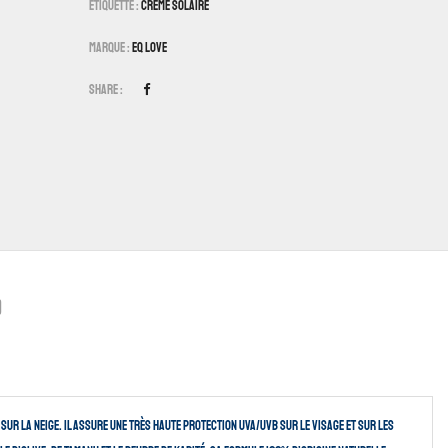
Étiquette :
Crème Solaire
Marque :
EQ Love
Share :
)
 sur la neige. Il assure une très haute protection UVA/UVB sur le visage et sur les