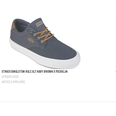
Etnies Singleton Vulc XLT Navy Brown x Michelin
21 mars 2023
Article similaire