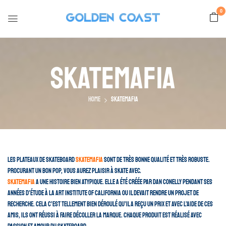
0
Skatemafia
Home
Skatemafia
Les plateaux de skateboard
Skatemafia
sont de très bonne qualité et très robuste.
Procurant un bon pop, vous aurez plaisir à skate avec.
Skatemafia
a une histoire bien atypique. Elle a été créée par Dan Conelly pendant ses
années d’étude à la Art Institute of California ou il devait rendre un projet de
recherche. Cela c’est tellement bien déroulé qu’il a reçu un prix et avec l’aide de ces
amis, ils ont réussi à faire décoller la marque. Chaque produit est réalisé avec