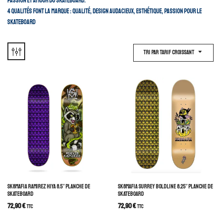
passion et amour du skateboard.
4 qualités font la marque : qualité, design audacieux, esthétique, passion pour le
skateboard
Tri Par Tarif Croissant
SK8MAFIA RAMIREZ HIYA 8.5″ PLANCHE DE
SK8MAFIA SURREY BOLDLINE 8.25″ PLANCHE DE
SKATEBOARD
SKATEBOARD
72,90
€
72,90
€
TTC
TTC