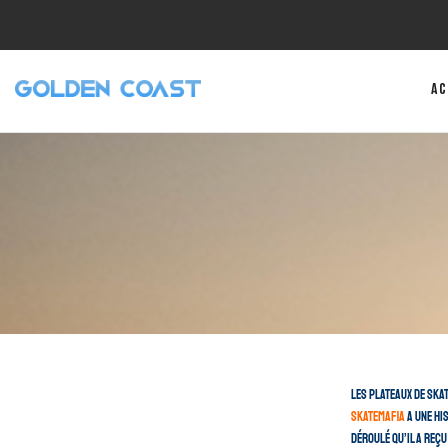
Ac
Les plateaux de sk
Skatemafia
a une hi
déroulé qu’il a reçu