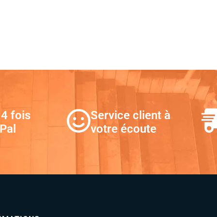
4 fois
Service client à
Pal
votre écoute