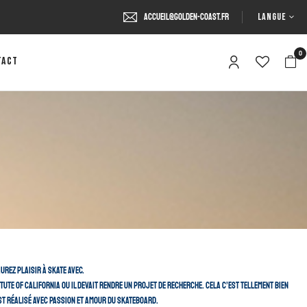
LANGUE
accueil@golden-coast.fr
0
tact
urez plaisir à skate avec.
itute of California ou il devait rendre un projet de recherche. Cela c’est tellement bien
 est réalisé avec passion et amour du skateboard.