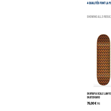
4 qualités font la 
Showing all 3 resul
SK8MAFIA SCALE LAWYE
SKATEBOARD
75,00
€
TTC