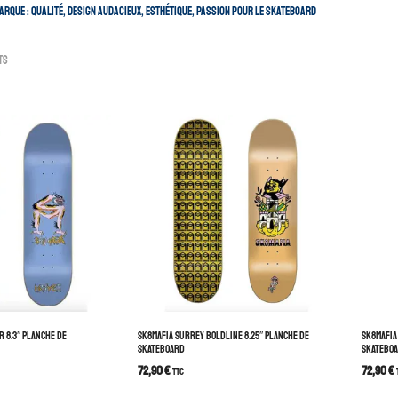
marque : qualité, design audacieux, esthétique, passion pour le skateboard
ts
R 8.3″ PLANCHE DE
SK8MAFIA SURREY BOLDLINE 8.25″ PLANCHE DE
SK8MAFIA 
SKATEBOARD
SKATEBO
72,90
€
72,90
€
TTC