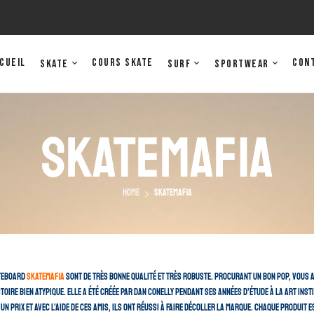
cueil
Cours Skate
Con
Skate
Surf
Sportwear
Skatemafia
Home
Skatemafia
ateboard
Skatemafia
sont de très bonne qualité et très robuste. Procurant un bon pop, vous a
stoire bien atypique. Elle a été créée par Dan Conelly pendant ses années d’étude à la Art Inst
 un prix et avec l’aide de ces amis, ils ont réussi à faire décoller la marque. Chaque produit