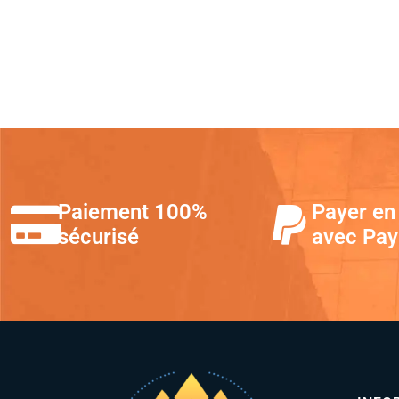
Paiement 100%
Payer en 
sécurisé
avec Pay