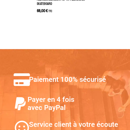
SKATEBOARD
68,00
€
TTC
Paiement 100% sécurisé
Payer en 4 fois
avec PayPal
Service client à votre écoute