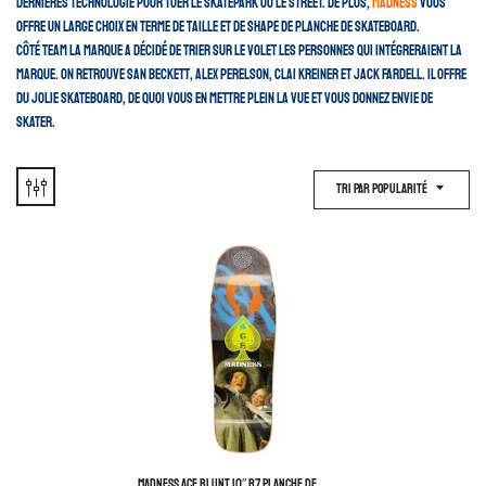
dernières technologie pour tuer le skatepark ou le street. De plus,
Madness
vous
offre un large choix en terme de taille et de shape de planche de skateboard.
Côté team la marque a décidé de trier sur le volet les personnes qui intégreraient la
marque. On retrouve San Beckett, Alex Perelson, Clai Kreiner et Jack Fardell. Il offre
du jolie skateboard, de quoi vous en mettre plein la vue et vous donnez envie de
skater.
Tri Par Popularité
MADNESS ACE BLUNT 10″ R7 PLANCHE DE