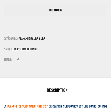
OUT STOCK
Catégories :
Planche De Surf
,
Surf
Marque :
Clayton Surfboard
Share :
Description
La
planche de surf Makoi Fish 6’2″
de CLAYTON Surfboards est une board qui mixe