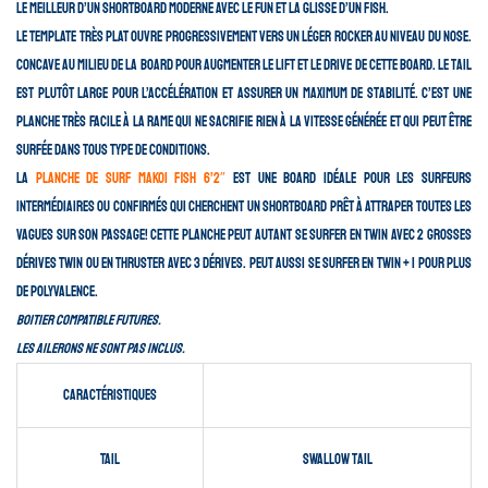
le meilleur d’un shortboard moderne avec le fun et la glisse d’un fish.
Le template très plat ouvre progressivement vers un léger rocker au niveau du nose.
Concave au milieu de la board pour augmenter le lift et le drive de cette board.
Le tail
est plutôt large pour l’accélération et assurer un maximum de stabilité. C’est une
planche très facile à la rame qui ne sacrifie rien à la vitesse générée et qui peut être
surfée dans tous type de conditions.
La
planche de surf Makoi fish 6’2″
est une board idéale pour les surfeurs
intermédiaires ou confirmés qui cherchent un shortboard prêt à attraper toutes les
vagues sur son passage! Cette planche peut autant se surfer en Twin avec 2 grosses
dérives twin ou en thruster avec 3 dérives. Peut aussi se surfer en twin + 1 pour plus
de polyvalence.
Boitier
compatible Futures.
Les ailerons ne sont pas inclus.
Caractéristiques
Tail
Swallow tail