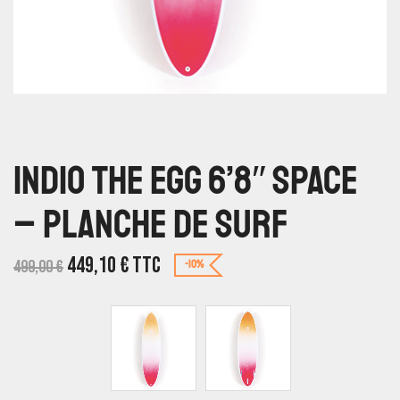
Indio The Egg 6’8″ Space
– Planche De Surf
449,10
€
TTC
499,00
€
-10%