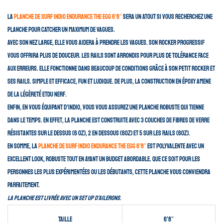
La
planche de surf Indio Endurance The Egg 6’8″
sera un atout si vous recherchez une
planche pour catcher un maximum de vagues.
Avec son nez large, elle vous aidera à prendre les vagues. Son rocker progressif
vous offrira plus de douceur.
Les rails sont arrondis pour plus de tolérance face
aux erreurs.
Elle fonctionne dans beaucoup de conditions grâce à son petit rocker et
ses rails.
Simple et efficace, fun et ludique. De plus, la construction en époxy amene
de la légèreté etdu nerf.
Enfin, en vous équipant d’Indio, vous vous assurez une planche robuste qui tienne
dans le temps. En effet, la planche est construite avec 3 couches de fibres de verre
résistantes sur le dessus (6 OZ), 2 en dessous (6OZ) et 5 sur les rails (6OZ).
En somme, la
planche de surf Indio Endurance The Egg 6’8″
est polyvalente avec un
excellent look, robuste tout en ayant un budget abordable.
Que ce soit pour les
personnes les plus expérimentées ou les débutants, cette planche vous conviendra
parfaitement.
La planche est livrée avec un set up d’ailerons.
Taille
6’8″