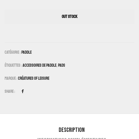
OUT STOCK
Catégorie :
Paddle
Étiquettes :
Accessoires De Paddle
,
Pads
Marque :
Créatures Of Leisure
Share :
Description