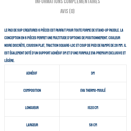
Informations complémentaires
Avis (0)
Le pad de sup Creatures 6 pièces est parfait pour toute forme de stand-up paddle. La
conception en 6 pièces permet une multitude d’options de positionnement. Couleur
noire discrète, coussin plat, traction Square-Loc et coup de pied de rampe de 28 mm. Il
est également doté d’un support adhésif 3M et d’une formule EVA premium exclusive et
légère.
Adhésif
3M
Composition
EVA Thermo-moulé
Longueur
1520 cm
Largeur
58 cm