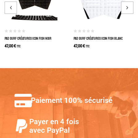
PAD SURF CRÉATURES ICON FISH NOIR
PAD SURF CRÉATURES ICON FISH BLANC
47,00
€
47,00
€
TTC
TTC
Paiement 100% sécurisé
Payer en 4 fois
avec PayPal