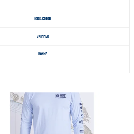
100% coton
Skimmer
Bonne