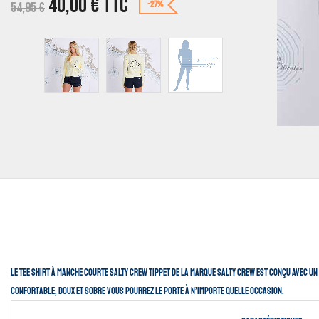
40,00
€
TTC
54,95
€
-27%
Le tee shirt à manche courte Salty Crew Tippet de la marque Salty Crew est conçu avec u
Confortable, doux et sobre vous pourrez le porte à n’importe quelle occasion.