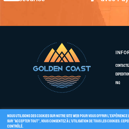
INFO
Contacte
Expeditio
FAQ
Nous utilisons des cookies sur notre site Web pour vous offrir l'expérience 
sur "Accepter tout", vous consentez à l'utilisation de TOUS les cookies. Ce
Conditions G
© 2026 GOLDEN COAST
contrôlé.