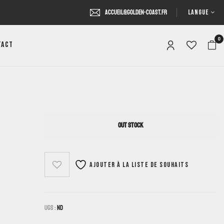
LANGUE
accueil@golden-coast.fr
0
tact
OUT STOCK
Ajouter à la liste de souhaits
UGS :
ND