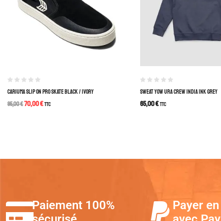
CARIUMA SLIP ON PRO SKATE BLACK / IVORY
SWEAT YOW URA CREW INDIA INK GREY
70,00
€
65,00
€
95,00
€
TTC
TTC
Paiement 100%
Payer en 
sécurisé
avec Pay