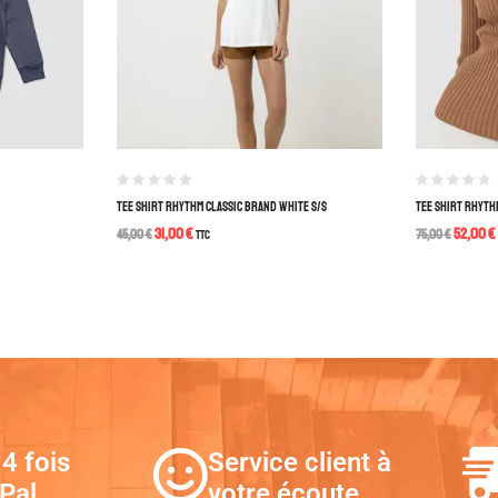
TEE SHIRT RHYTHM CLASSIC BRAND WHITE S/S
TEE SHIRT RHYTHM
31,00
€
52,00
€
45,00
€
TTC
75,00
€
4 fois
Service client à
Pal
votre écoute