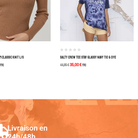
 CLASSIC KNIT L/S
SALTY CREW TEE STAY GLASSY NAVY TIE & DYE
35,00
€
TTC
44,95
€
TTC
Livraison en
24h/48h