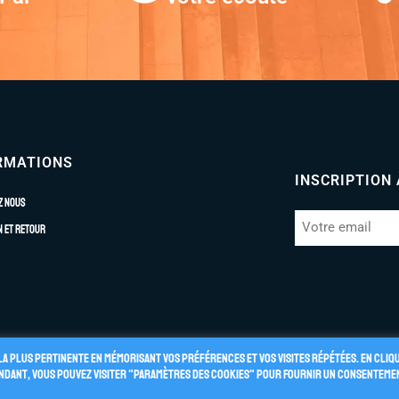
RMATIONS
INSCRIPTION
z nous
n et retour
la plus pertinente en mémorisant vos préférences et vos visites répétées. En cliq
pendant, vous pouvez visiter "Paramètres des cookies" pour fournir un consenteme
énérales de Vente
Politique de Confidentialité