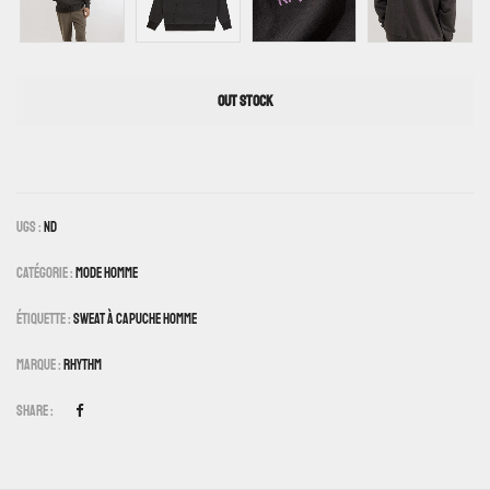
OUT STOCK
UGS :
ND
Catégorie :
Mode Homme
Étiquette :
Sweat À Capuche Homme
Marque :
Rhythm
Share :