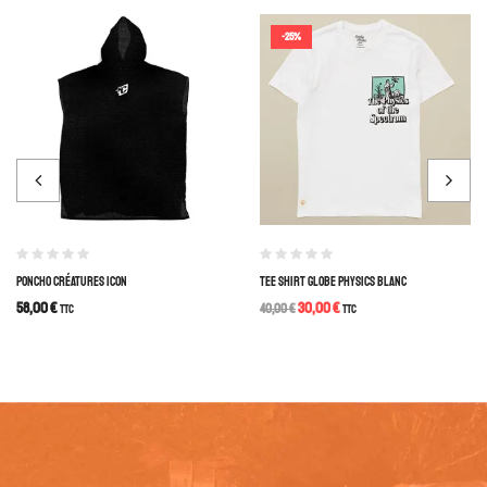
-25%
PONCHO CRÉATURES ICON
TEE SHIRT GLOBE PHYSICS BLANC
58,00
€
30,00
€
TTC
40,00
€
TTC