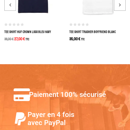
TEE SHIRT HUF CROWN LOGO BLEU NAVY
TEE SHIRT TRASHER BOYFRIEND BLANC
27,00
€
35,00
€
36,00
€
TTC
TTC
Paiement 100% sécurisé
Payer en 4 fois
avec PayPal