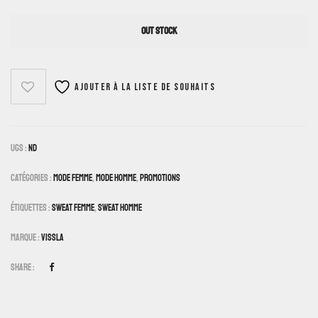
OUT STOCK
Ajouter à la liste de souhaits
UGS :
ND
Catégories :
Mode Femme
,
Mode Homme
,
Promotions
Étiquettes :
Sweat Femme
,
Sweat Homme
Marque :
Vissla
Share :