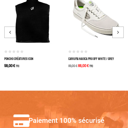
PONCHO CRÉATURES ICON
CARIUMA NAIOCA PRO OFF WHITE / GREY
58,00
€
66,00
€
TTC
89,00
€
TTC
Paiement 100% sécurisé