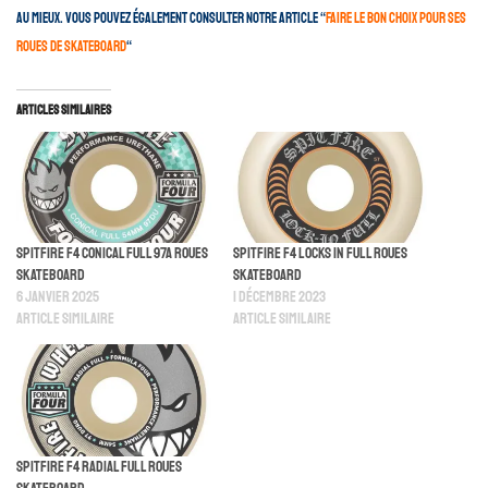
au mieux. Vous pouvez également consulter notre article “
faire le bon choix pour ses
roues de skateboard
“
Articles similaires
Spitfire F4 Conical Full 97a Roues
Spitfire F4 Locks In Full Roues
Skateboard
Skateboard
6 janvier 2025
1 décembre 2023
Article similaire
Article similaire
Spitfire F4 Radial Full Roues