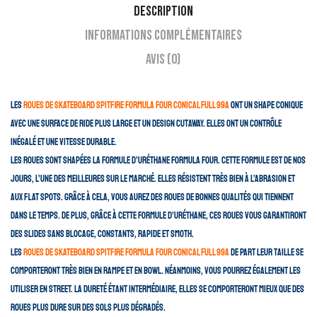
Description
Informations complémentaires
Avis (0)
Les
roues de skateboard Spitfire Formula Four Conical Full 99A
ont un shape conique
avec une surface de ride plus large et un design cutaway. Elles ont un contrôle
inégalé et une vitesse durable.
Les roues sont shapées la formule d’uréthane formula four. Cette formule est de nos
jours, l’une des meilleures sur le marché. Elles résistent très bien à l’abrasion et
aux flat spots. Grâce à cela, vous aurez des roues de bonnes qualités qui tiennent
dans le temps.
De plus, grâce à cette formule d’uréthane, ces roues vous garantiront
des slides sans blocage, constants, rapide et smoth.
Les
roues de skateboard Spitfire Formula Four Conical Full 99A
de part leur taille se
comporteront très bien en rampe et en bowl. Néanmoins, vous pourrez également les
utiliser en street. La dureté étant intermédiaire, elles se comporteront mieux que des
roues plus dure sur des sols plus dégradés.