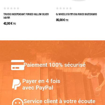
TRUCKS INDEPENDANT FORGED HALLOW SILVER
OJ WHEELS 53 MM 101A ROUES SKATEBOARD
149 MM
35,00
€
TTC
42,00
€
TTC
Paiement 100% sécurisé
Payer en 4 fois
avec PayPal
Service client à votre écoute