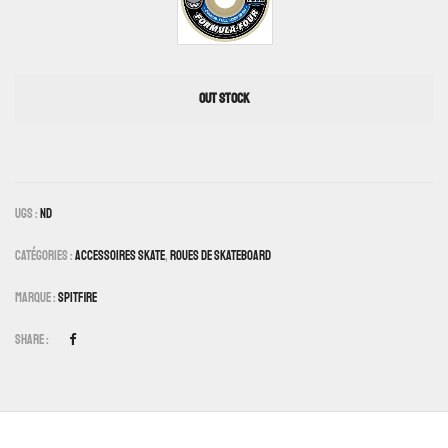
OUT STOCK
UGS :
ND
Catégories :
Accessoires Skate
,
Roues De Skateboard
Marque :
Spitfire
Share :