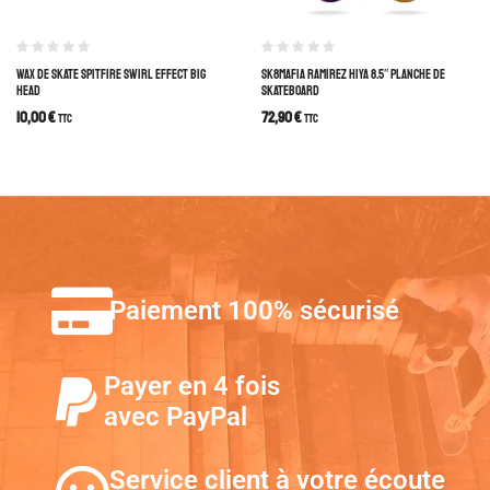
WAX DE SKATE SPITFIRE SWIRL EFFECT BIG
SK8MAFIA RAMIREZ HIYA 8.5″ PLANCHE DE
HEAD
SKATEBOARD
10,00
€
72,90
€
TTC
TTC
Paiement 100% sécurisé
Payer en 4 fois
avec PayPal
Service client à votre écoute